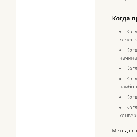
Когда 
Ког
хочет 
Когд
начина
Ког
Когд
наибол
Когд
Ког
конвер
Метод не 