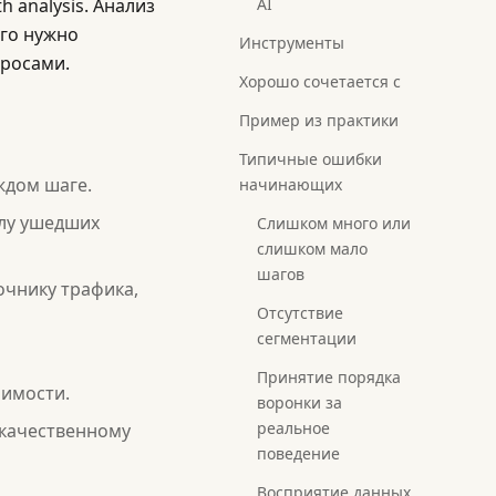
 analysis. Анализ
AI
ого нужно
Инструменты
просами.
Хорошо сочетается с
Пример из практики
Типичные ошибки
ждом шаге.
начинающих
слу ушедших
Слишком много или
слишком мало
шагов
очнику трафика,
Отсутствие
сегментации
Принятие порядка
чимости.
воронки за
реальное
 качественному
поведение
Восприятие данных