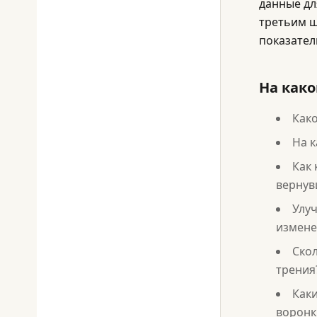
данные дл
третьим ш
показател
На како
Како
На к
Как 
вернув
Улу
измене
Скол
трения
Как
воронк