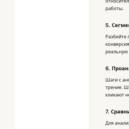
относител
работы.
5. Сегм
Разбейте 
конверсия
реальную 
6. Проа
Шаги с ан
трение. Ш
кликают н
7. Срав
Для анали