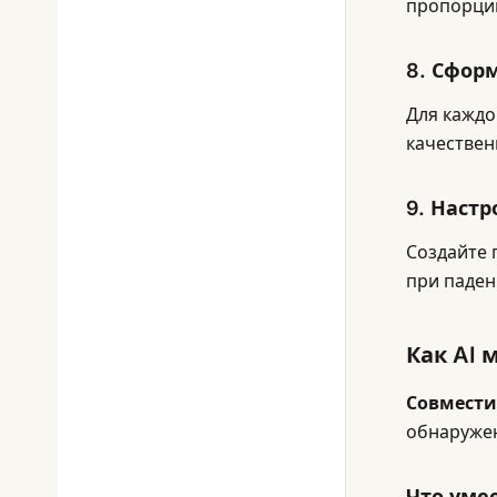
пропорций
8. Сфор
Для каждо
качествен
9. Наст
Создайте 
при паден
Как AI 
Совместим
обнаружен
Что умее