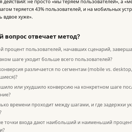
я действий: не просто «мы теряем пользователей», а «м
агом теряется 43% пользователей, и на мобильных устр
ь вдвое хуже».
й вопрос отвечает метод?
й процент пользователей, начавших сценарий, заверша
аком шаге уходит больше всего пользователей?
конверсия различается по сегментам (mobile vs. desktop,
шиеся)?
чшило или ухудшило конверсию на конкретном шаге пос
ние?
ько времени проходит между шагами, и где задержки у
?
ие точки входа дают наибольший и наименьший процен
и?