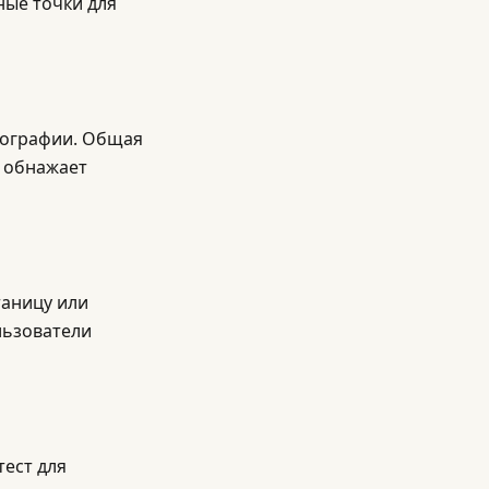
ные точки для
географии. Общая
 обнажает
таницу или
льзователи
тест для