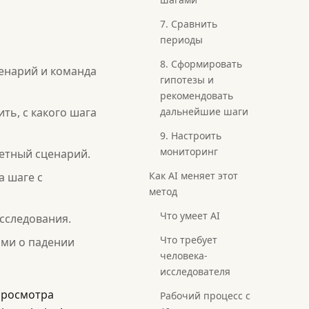
7. Сравнить
периоды
8. Сформировать
енарий и команда
гипотезы и
рекомендовать
ть, с какого шага
дальнейшие шаги
9. Настроить
мониторинг
етный сценарий.
Как AI меняет этот
а шаге с
метод
Что умеет AI
сследования.
Что требует
ями о падении
человека-
исследователя
просмотра
Рабочий процесс с