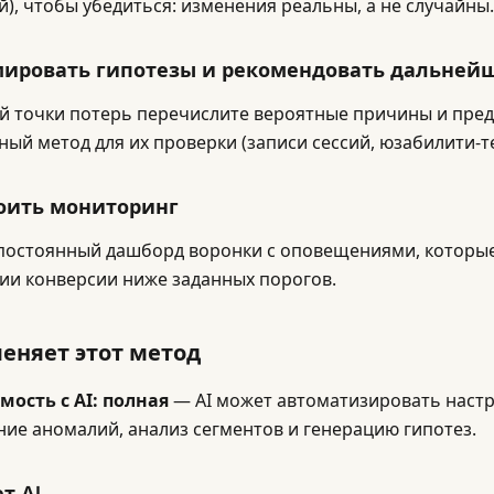
), чтобы убедиться: изменения реальны, а не случайны.
мировать гипотезы и рекомендовать дальней
й точки потерь перечислите вероятные причины и пре
ный метод для их проверки (записи сессий, юзабилити-те
роить мониторинг
постоянный дашборд воронки с оповещениями, которы
ии конверсии ниже заданных порогов.
меняет этот метод
ость с AI: полная
— AI может автоматизировать настр
ие аномалий, анализ сегментов и генерацию гипотез.
т AI