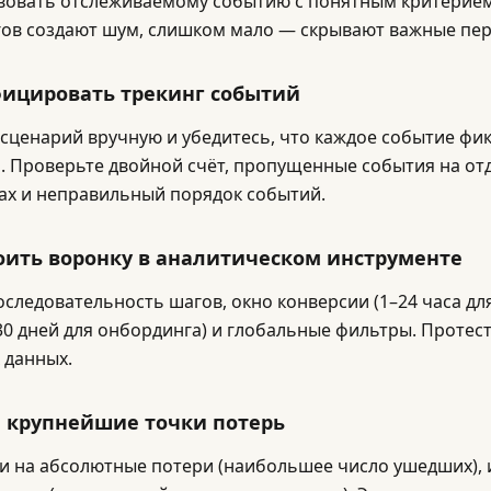
вовать отслеживаемому событию с понятным критерием
ов создают шум, слишком мало — скрывают важные пер
фицировать трекинг событий
сценарий вручную и убедитесь, что каждое событие фи
. Проверьте двойной счёт, пропущенные события на от
х и неправильный порядок событий.
роить воронку в аналитическом инструменте
оследовательность шагов, окно конверсии (1–24 часа д
–30 дней для онбординга) и глобальные фильтры. Протес
 данных.
и крупнейшие точки потерь
и на абсолютные потери (наибольшее число ушедших), 