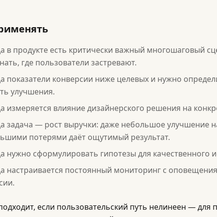
применять
да в продукте есть критически важный многошаговый сц
знать, где пользователи застревают.
а показатели конверсии ниже целевых и нужно определи
ть улучшения.
да измеряется влияние дизайнерского решения на конкр
а задача — рост выручки: даже небольшое улучшение н
ьшими потерями даёт ощутимый результат.
а нужно сформулировать гипотезы для качественного и
да настраивается постоянный мониторинг с оповещени
сии.
подходит, если пользовательский путь нелинеен — для 