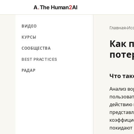
A
.
The Human
2
AI
ВИДЕО
Главная
›
Ис
КУРСЫ
Как 
СООБЩЕСТВА
поте
BEST PRACTICES
РАДАР
Что так
Анализ во
пользоват
действию 
представл
коэффицие
покидают 