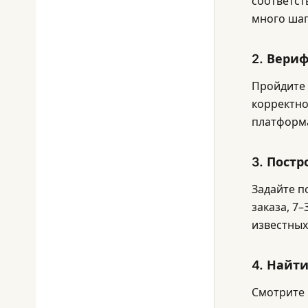
соответст
много шаг
2. Вери
Пройдите 
корректно
платформа
3. Пост
Задайте п
заказа, 7
известных
4. Найт
Смотрите 