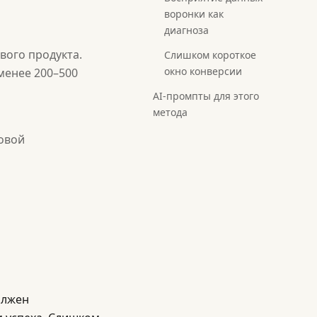
воронки как
диагноза
вого продукта.
Слишком короткое
окно конверсии
менее 200–500
AI-промпты для этого
метода
новой
олжен