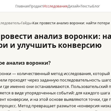
Главная
Продакт
Исследования
Дизайн
Тексты
Блог
следователь
›
Гайды
›
провести анализ воронки: н
ри и улучшить конверсию
ое анализ воронки?
ронки — количественный метод исследования, который 
ели проходят через заданную последовательность шаго
и где именно они останавливаются. Пользовательский 
яется в виде упорядоченных событий: для каждого шага
нт конверсии, и на этой основе выявляются точки, где
процесс. Метод превращает размытое «конверсия низка