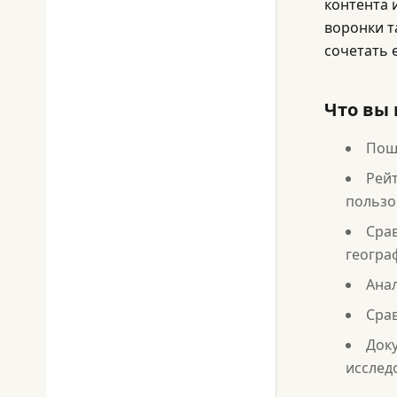
контента 
воронки т
сочетать 
Что вы 
Поша
Рей
пользо
Срав
геогра
Анал
Срав
Док
исслед