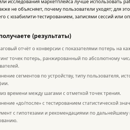
или исследования маркетплейса лучше использовать path
акже не объясняет, почему пользователи уходят; для эт
его с юзабилити-тестированием, записями сессий или о
получаете (результаты)
говый отчёт о конверсии с показателями потерь на ка
тинг точек потерь, ранжированный по абсолютному чи
вателей.
нение сегментов по устройству, типу пользователя, ист
фии.
из времени между шагами с отметкой точек трения.
нение «до/после» с тестированием статистической зна
умент с гипотезами и рекомендациями по дальнейшему
ованию.