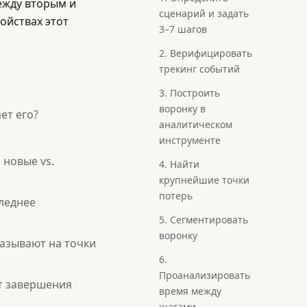
ежду вторым и
сценарий и задать
ойствах этот
3–7 шагов
2. Верифицировать
трекинг событий
3. Построить
воронку в
ет его?
аналитическом
инструменте
 новые vs.
4. Найти
крупнейшие точки
потерь
леднее
5. Сегментировать
воронку
казывают на точки
6.
Проанализировать
т завершения
время между
шагами