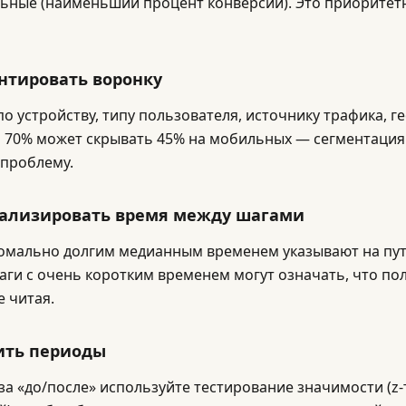
ьные (наименьший процент конверсии). Это приоритет
ентировать воронку
по устройству, типу пользователя, источнику трафика, 
 70% может скрывать 45% на мобильных — сегментация
проблему.
нализировать время между шагами
омально долгим медианным временем указывают на пу
аги с очень коротким временем могут означать, что по
е читая.
нить периоды
за «до/после» используйте тестирование значимости (z-