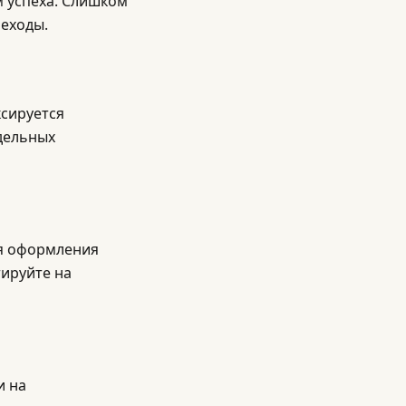
 успеха. Слишком
еходы.
ксируется
дельных
ля оформления
тируйте на
и на