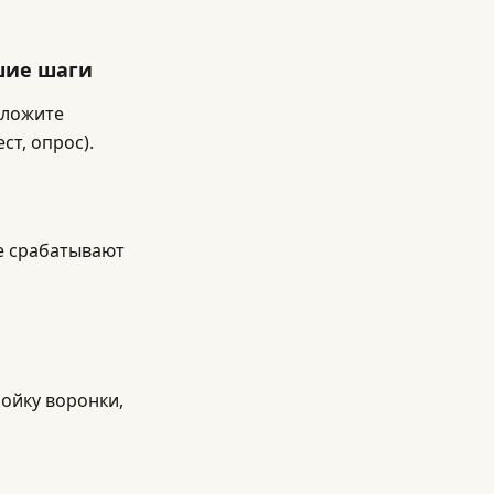
шие шаги
дложите
ст, опрос).
е срабатывают
ойку воронки,