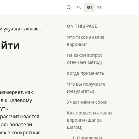
EN
RU
SR
ON THIS PAGE
Как провести анализ воронки: найти потери и улучшить конверсию
Что такое анализ
айти
воронки?
На какой вопрос
отвечает метод?
Когда применять
Что вы получаете
(результаты)
измеряет, как
в к целевому
Участники и сроки
путь
Как провести анализ
 рассчитывается
воронки (шаг за
 пользователи
шагом)
я» в конкретные
1. Определить