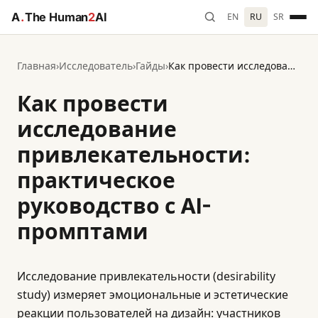
A
.
The Human
2
AI
EN
RU
SR
Главная
›
Исследователь
›
Гайды
›
Как провести исследование привлекательности: практическое руководство с AI-промптами
Как провести
исследование
привлекательности:
практическое
руководство с AI-
промптами
Исследование привлекательности (desirability
study) измеряет эмоциональные и эстетические
реакции пользователей на дизайн: участников