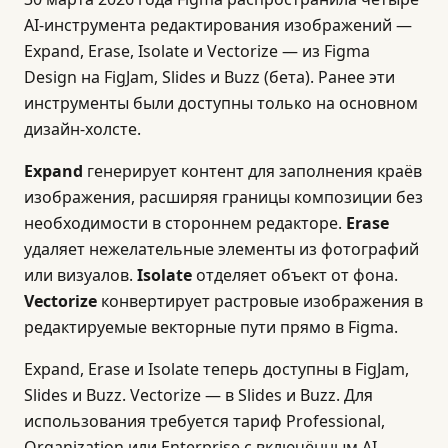
AI-инструмента редактирования изображений —
Expand, Erase, Isolate и Vectorize — из Figma
Design на FigJam, Slides и Buzz (бета). Ранее эти
инструменты были доступны только на основном
дизайн-холсте.
Expand
генерирует контент для заполнения краёв
изображения, расширяя границы композиции без
необходимости в стороннем редакторе.
Erase
удаляет нежелательные элементы из фотографий
или визуалов.
Isolate
отделяет объект от фона.
Vectorize
конвертирует растровые изображения в
редактируемые векторные пути прямо в Figma.
Expand, Erase и Isolate теперь доступны в FigJam,
Slides и Buzz. Vectorize — в Slides и Buzz. Для
использования требуется тариф Professional,
Organization или Enterprise с включённым AI.