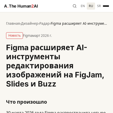
A
.
The Human
2
AI
EN
RU
SR
Главная
›
Дизайнер
›
Радар
›
Figma расширяет AI-инструменты редактирования изображений на FigJam, Slides и Buzz
Новость
Figma
март 2026 г.
Figma расширяет AI-
инструменты
редактирования
изображений на FigJam,
Slides и Buzz
Что произошло
30 марта 2026 года Figma распространила четыре