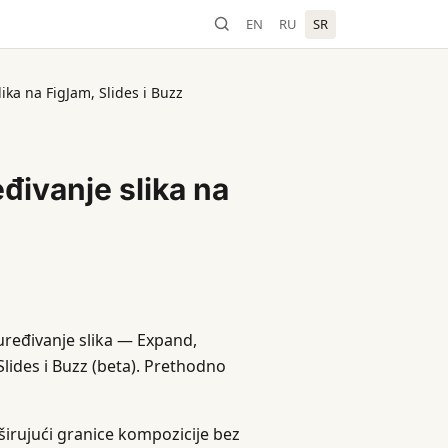
EN
RU
SR
ika na FigJam, Slides i Buzz
eđivanje slika na
a uređivanje slika — Expand,
Slides i Buzz (beta). Prethodno
širujući granice kompozicije bez