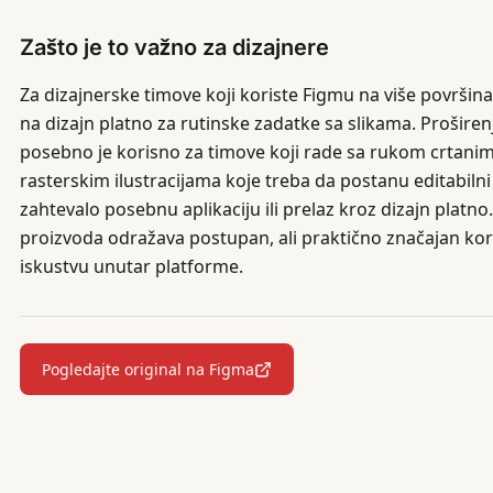
Zašto je to važno za dizajnere
Za dizajnerske timove koji koriste Figmu na više površin
na dizajn platno za rutinske zadatke sa slikama. Proširenj
posebno je korisno za timove koji rade sa rukom crtanim 
rasterskim ilustracijama koje treba da postanu editabilni 
zahtevalo posebnu aplikaciju ili prelaz kroz dizajn platno.
proizvoda odražava postupan, ali praktično značajan kora
iskustvu unutar platforme.
Pogledajte original na Figma