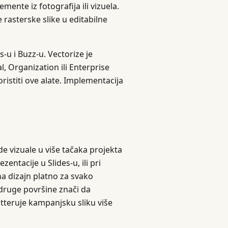
mente iz fotografija ili vizuela.
 rasterske slike u editabilne
-u i Buzz-u. Vectorize je
, Organization ili Enterprise
istiti ove alate. Implementacija
e vizuale u više tačaka projekta
ntacije u Slides-u, ili pri
a dizajn platno za svako
 druge površine znači da
dotteruje kampanjsku sliku više