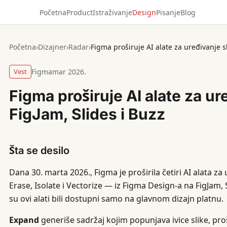
Početna
Product
Istraživanje
Design
Pisanje
Blog
Početna
›
Dizajner
›
Radar
›
Figma proširuje AI alate za uređivanje sl
Vest
Figma
mar 2026.
Figma proširuje AI alate za ur
FigJam, Slides i Buzz
Šta se desilo
Dana 30. marta 2026., Figma je proširila četiri AI alata z
Erase, Isolate i Vectorize — iz Figma Design-a na FigJam, 
su ovi alati bili dostupni samo na glavnom dizajn platnu.
Expand
generiše sadržaj kojim popunjava ivice slike, pro