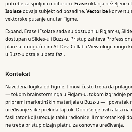
potrebe za spoljnim editorom.
Erase
uklanja neželjene ele
Isolate
odvaja subjekt od pozadine.
Vectorize
konvertuje
vektorske putanje unutar Figme.
Expand, Erase i Isolate sada su dostupni u FigJam-u, Slides
dostupan u Slides-u i Buzz-u. Pristup zahteva Professional
plan sa omogućenim AI. Dev, Collab i View uloge mogu kor
u Buzz-u ostaje u beta fazi.
Kontekst
Navedena logika od Figme: timovi često treba da prilagod
— tokom brainstorminga u FigJam-u, tokom izgradnje preze
pripremi marketinških materijala u Buzz-u — i povratak n
uređivanje slike prekida taj tok. Donošenje ovih alata na
fasilitator koji uređuje tablu radionice ili marketar koji 
ne treba pristup dizajn platnu za osnovna uređivanja.