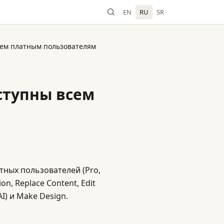
EN
RU
SR
всем платным пользователям
ступны всем
атных пользователей (Pro,
on, Replace Content, Edit
I) и Make Design.