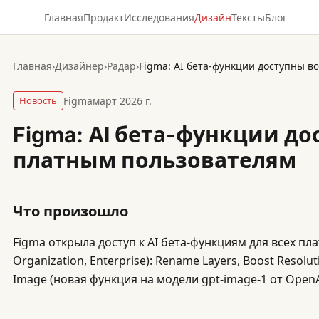
Главная
Продакт
Исследования
Дизайн
Тексты
Блог
Главная
›
Дизайнер
›
Радар
›
Figma: AI бета-функции доступны 
Новость
Figma
март 2026 г.
Figma: AI бета-функции до
платным пользователям
Что произошло
Figma открыла доступ к AI бета-функциям для всех пл
Organization, Enterprise): Rename Layers, Boost Resoluti
Image (новая функция на модели gpt-image-1 от OpenA