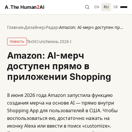
A
.
The Human
2
AI
EN
RU
SR
Главная
›
Дизайнер
›
Радар
›
Amazon: AI-мерч доступен прямо в приложении Shopping
Новость
TechCrunch
июнь 2026 г.
Amazon: AI-мерч
доступен прямо в
приложении Shopping
8 июня 2026 года Amazon запустила функцию
создания мерча на основе AI — прямо внутри
Shopping App для пользователей в США. Чтобы
воспользоваться ею, достаточно нажать на
иконку Alexa или ввести в поиск «customize».