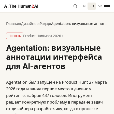
A
.
The Human
2
AI
EN
RU
SR
Главная
›
Дизайнер
›
Радар
›
Agentation: визуальные аннотации интерфейса для AI-агентов
Новость
Product Hunt
март 2026 г.
Agentation: визуальные
аннотации интерфейса
для AI-агентов
Agentation был запущен на Product Hunt 27 марта
2026 года и занял первое место в дневном
рейтинге, набрав 437 голосов. Инструмент
решает конкретную проблему в передаче задач
от дизайнера разработчику, когда в процессе