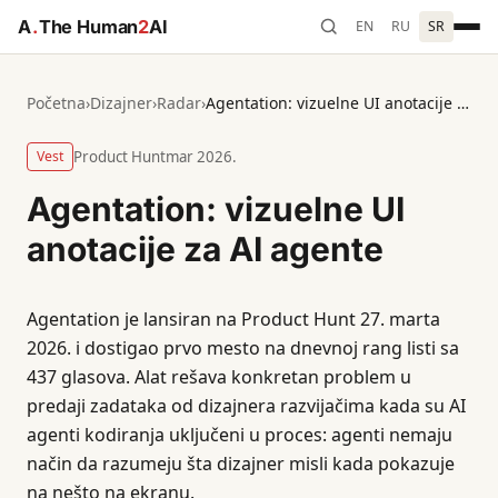
A
.
The Human
2
AI
EN
RU
SR
Početna
›
Dizajner
›
Radar
›
Agentation: vizuelne UI anotacije za AI agente
Vest
Product Hunt
mar 2026.
Agentation: vizuelne UI
anotacije za AI agente
Agentation je lansiran na Product Hunt 27. marta
2026. i dostigao prvo mesto na dnevnoj rang listi sa
437 glasova. Alat rešava konkretan problem u
predaji zadataka od dizajnera razvijačima kada su AI
agenti kodiranja uključeni u proces: agenti nemaju
način da razumeju šta dizajner misli kada pokazuje
na nešto na ekranu.