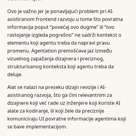
Ovo je važno jer je ponavljajući problem pri AI-
asistiranom frontend razvoju u tome što povratna
informacija poput “povećaj ovo dugme” ili “ovo
rastojanje izgleda pogrešno” ne sadrži kontekst o
elementu koji agentu treba da napravi pravu
promenu. Agentation premošćava jaz između
vizuelnog zapažanja dizajnera i preciznog,
strukturisanog konteksta koji agentu treba da
deluje.
Alat se nalazi na preseku dizajn revizije i AI-
asistiranog razvoja, što ga čini relevantnim za
dizajnere koji već rade uz inženjere koji koriste AI
alate za kodiranje, ili koji žele da preciznije
komuniciraju UI povratne informacije agentima koji
se bave implementacijom.