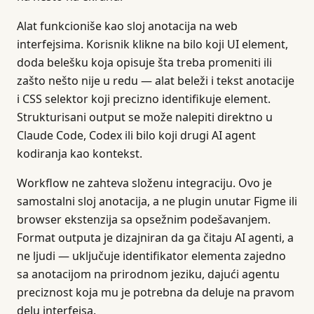
Alat funkcioniše kao sloj anotacija na web
interfejsima. Korisnik klikne na bilo koji UI element,
doda belešku koja opisuje šta treba promeniti ili
zašto nešto nije u redu — alat beleži i tekst anotacije
i CSS selektor koji precizno identifikuje element.
Strukturisani output se može nalepiti direktno u
Claude Code, Codex ili bilo koji drugi AI agent
kodiranja kao kontekst.
Workflow ne zahteva složenu integraciju. Ovo je
samostalni sloj anotacija, a ne plugin unutar Figme ili
browser ekstenzija sa opsežnim podešavanjem.
Format outputa je dizajniran da ga čitaju AI agenti, a
ne ljudi — uključuje identifikator elementa zajedno
sa anotacijom na prirodnom jeziku, dajući agentu
preciznost koja mu je potrebna da deluje na pravom
delu interfejsa.