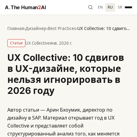
A
.
The Human
2
AI
EN
RU
SR
Главная
›
Дизайнер
›
Best Practices
›
UX Collective: 10 сдвигов в UX-дизайне, которые нельзя игнорировать в 2026 году
Статья
UX Collective
янв. 2026 г.
UX Collective: 10 сдвигов
в UX-дизайне, которые
нельзя игнорировать в
2026 году
Автор статьи — Арин Бхоумик, директор по
дизайну в SAP. Материал открывает год в UX
Collective и представляет собой
структурированный анализ того, как меняется