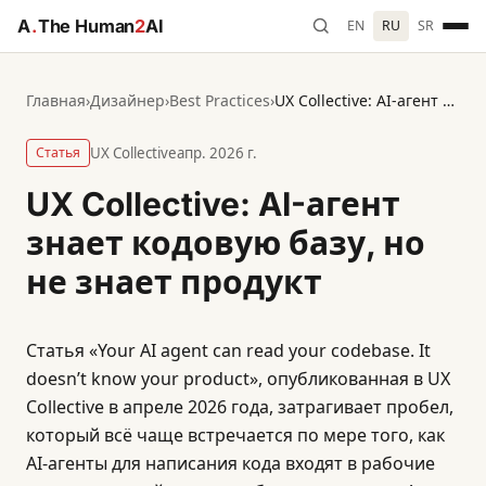
A
.
The Human
2
AI
EN
RU
SR
Главная
›
Дизайнер
›
Best Practices
›
UX Collective: AI-агент знает кодовую базу, но не знает продукт
Статья
UX Collective
апр. 2026 г.
UX Collective: AI-агент
знает кодовую базу, но
не знает продукт
Статья «Your AI agent can read your codebase. It
doesn’t know your product», опубликованная в UX
Collective в апреле 2026 года, затрагивает пробел,
который всё чаще встречается по мере того, как
AI-агенты для написания кода входят в рабочие