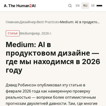
A
.
The Human
2
AI
EN
RU
SR
Главная
›
Дизайнер
›
Best Practices
›
Medium: AI в продуктовом дизайне — где мы находимся в 2026 году
Статья
Medium
февр. 2026 г.
Medium: AI в
продуктовом дизайне —
где мы находимся в 2026
году
Дэвид Робинсон опубликовал эту статью в
феврале 2026 года как намеренную проверку
реальностью — вопреки более оптимистичным
прогнозам двухлетней давности. Там, где многие