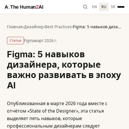
A
.
The Human
2
AI
EN
RU
SR
Главная
›
Дизайнер
›
Best Practices
›
Figma: 5 навыков дизайнера, которые важно развивать в эпоху AI
Статья
Figma
март 2026 г.
Figma: 5 навыков
дизайнера, которые
важно развивать в эпоху
AI
Опубликованная в марте 2026 года вместе с
отчётом «State of the Designer», эта статья
выделяет пять навыков, которые
профессиональным дизайнерам следует