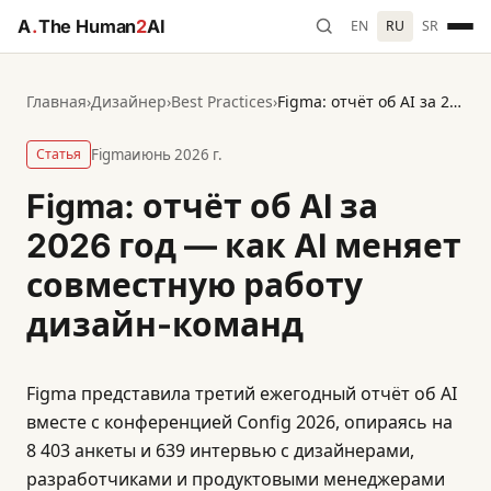
A
.
The Human
2
AI
EN
RU
SR
Главная
›
Дизайнер
›
Best Practices
›
Figma: отчёт об AI за 2026 год — как AI меняет совместную работу дизайн-команд
Статья
Figma
июнь 2026 г.
Figma: отчёт об AI за
2026 год — как AI меняет
совместную работу
дизайн-команд
Figma представила третий ежегодный отчёт об AI
вместе с конференцией Config 2026, опираясь на
8 403 анкеты и 639 интервью с дизайнерами,
разработчиками и продуктовыми менеджерами