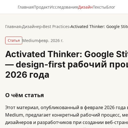
Главная
Продакт
Исследования
Дизайн
Тексты
Блог
Главная
›
Дизайнер
›
Best Practices
›
Статья
Medium
февр. 2026 г.
Activated Thinker: Google Sti
— design-first рабочий проц
2026 года
О чём статья
Этот материал, опубликованный в феврале 2026 года в
Medium, предлагает конкретный рабочий процесс, 
дизайнеров и разработчиков при создании веб-стран