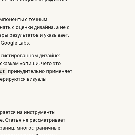
компоненты с точным
ать с оценки дизайна, а не с
еры результатов и указывает,
Google Labs.
ассистированном дизайне:
дсказкам «опиши, чего это
принудительно применяет
ct
нерируются визуалы.
рается на инструменты
е. Статья не рассматривает
траниц, многостраничные