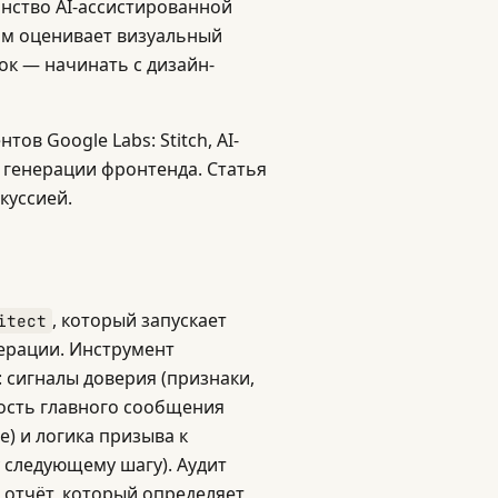
нство AI-ассистированной
ом оценивает визуальный
ок — начинать с дизайн-
в Google Labs: Stitch, AI-
 и генерации фронтенда. Статья
куссией.
, который запускает
itect
ерации. Инструмент
 сигналы доверия (признаки,
ность главного сообщения
) и логика призыва к
 следующему шагу). Аудит
 отчёт, который определяет,