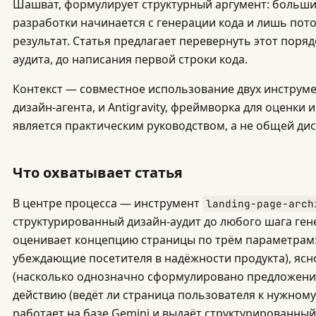
Шашват, формулирует структурный аргумент: больши
разработки начинается с генерации кода и лишь пот
результат. Статья предлагает перевернуть этот поряд
аудита, до написания первой строки кода.
Контекст — совместное использование двух инструменто
дизайн-агента, и Antigravity, фреймворка для оценки
является практическим руководством, а не общей дис
Что охватывает статья
В центре процесса — инструмент
landing-page-arch
структурированный дизайн-аудит до любого шага ген
оценивает концепцию страницы по трём параметрам:
убеждающие посетителя в надёжности продукта), яс
(насколько однозначно сформулировано предложение
действию (ведёт ли страница пользователя к нужному
работает на базе Gemini и выдаёт структурированный