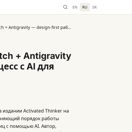
EN
RU
SR
Activated Thinker: Google Stitch + Antigravity — design-first рабочий процесс с AI для 2026 года
tch + Antigravity
есс с AI для
 издании Activated Thinker на
меняющий порядок работы
иц с помощью AI. Автор,