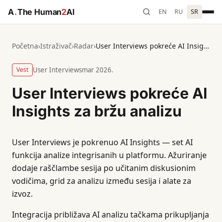
A
.
The Human
2
AI
EN
RU
SR
Početna
›
Istraživač
›
Radar
›
User Interviews pokreće AI Insights za bržu analizu
Vest
User Interviews
mar 2026.
User Interviews pokreće AI
Insights za bržu analizu
User Interviews je pokrenuo AI Insights — set AI
funkcija analize integrisanih u platformu. Ažuriranje
dodaje raščlambe sesija po učitanim diskusionim
vodičima, grid za analizu između sesija i alate za
izvoz.
Integracija približava AI analizu tačkama prikupljanja