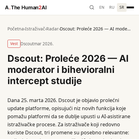
A
.
The Human
2
AI
EN
RU
SR
Početna
›
Istraživač
›
Radar
›
Dscout: Proleće 2026 — AI moderator i bihevioralni intercept studije
Vest
Dscout
mar 2026.
Dscout: Proleće 2026 — AI
moderator i bihevioralni
intercept studije
Dana 25. marta 2026. Dscout je objavio prolećni
update platforme, opisujući niz novih funkcija koje
pomažu platformi da se dublje upusti u AI-asistirane
istraživačke procese. Za istraživače koji redovno
koriste Dscout, tri promene su posebno relevantne: