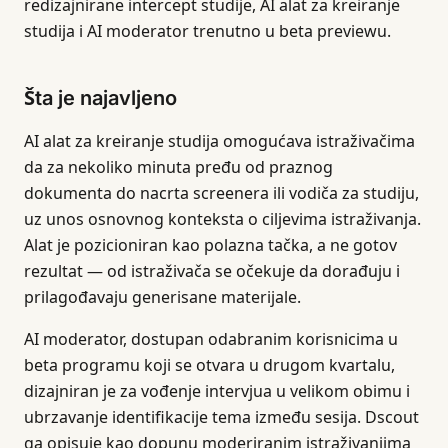
redizajnirane intercept studije, AI alat za kreiranje
studija i AI moderator trenutno u beta previewu.
Šta je najavljeno
AI alat za kreiranje studija omogućava istraživačima
da za nekoliko minuta pređu od praznog
dokumenta do nacrta screenera ili vodiča za studiju,
uz unos osnovnog konteksta o ciljevima istraživanja.
Alat je pozicioniran kao polazna tačka, a ne gotov
rezultat — od istraživača se očekuje da dorađuju i
prilagođavaju generisane materijale.
AI moderator, dostupan odabranim korisnicima u
beta programu koji se otvara u drugom kvartalu,
dizajniran je za vođenje intervjua u velikom obimu i
ubrzavanje identifikacije tema između sesija. Dscout
ga opisuje kao dopunu moderiranim istraživanjima