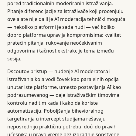
pored tradicionalnih moderiranih istraživanja.
Pitanje diferencijacije za istraživače koji procenjuju
ove alate nije da li je AI moderacija tehnički moguća
— nekoliko platformi je sada nudi — već koliko
dobro platforma upravlja kompromisima: kvalitet
pratećih pitanja, rukovanje neočekivanim
odgovorima i tačnost ekstrakcije tema između
sesija.
Dscoutov pristup — nuđenje AI moderatora i
istraživanja koja vodi čovek kao paralelnih opcija
unutar iste platforme, umesto postavljanja AI kao
podrazumevanog — daje istraživačkim timovima
kontrolu nad tim kada i kako da koriste
automatizaciju. Poboljšanja bihevioralnog
targetiranja u intercept studijama rešavaju
neposredniju praktičnu potrebu: doći do pravih
učesnika u pravo vreme bez izgradnje sopstvene