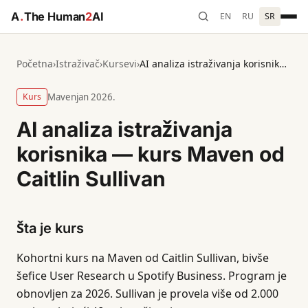
A
.
The Human
2
AI
EN
RU
SR
Početna
›
Istraživač
›
Kursevi
›
AI analiza istraživanja korisnika — kurs Maven od Caitlin Sullivan
Kurs
Maven
jan 2026.
AI analiza istraživanja
korisnika — kurs Maven od
Caitlin Sullivan
Šta je kurs
Kohortni kurs na Maven od Caitlin Sullivan, bivše
šefice User Research u Spotify Business. Program je
obnovljen za 2026. Sullivan je provela više od 2.000