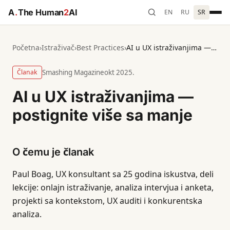
A
.
The Human
2
AI
EN
RU
SR
Početna
›
Istraživač
›
Best Practices
›
AI u UX istraživanjima — postignite više sa manje
Članak
Smashing Magazine
okt 2025.
AI u UX istraživanjima —
postignite više sa manje
O čemu je članak
Paul Boag, UX konsultant sa 25 godina iskustva, deli
lekcije: onlajn istraživanje, analiza intervjua i anketa,
projekti sa kontekstom, UX auditi i konkurentska
analiza.