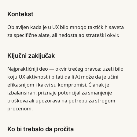
Kontekst
Objavljen kada je u UX bilo mnogo taktičkih saveta
za specifične alate, ali nedostajao strateški okvir.
Ključni zaključak
Najpraktičniji deo — okvir trećeg pravca: uzeti bilo
koju UX aktivnost i pitati da li AI može da je učini
efikasnijom i kakvi su kompromisi. Članak je
izbalansiran: priznaje potencijal za smanjenje
troškova ali upozorava na potrebu za strogom
procenom.
Ko bi trebalo da pročita