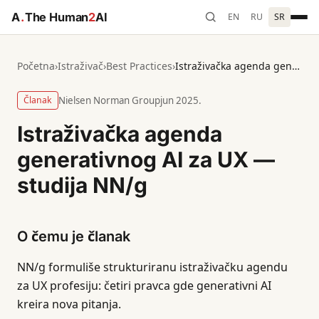
A
.
The Human
2
AI
EN
RU
SR
Početna
›
Istraživač
›
Best Practices
›
Istraživačka agenda generativnog AI za UX — studija NN/g
Članak
Nielsen Norman Group
jun 2025.
Istraživačka agenda
generativnog AI za UX —
studija NN/g
O čemu je članak
NN/g formuliše strukturiranu istraživačku agendu
za UX profesiju: četiri pravca gde generativni AI
kreira nova pitanja.