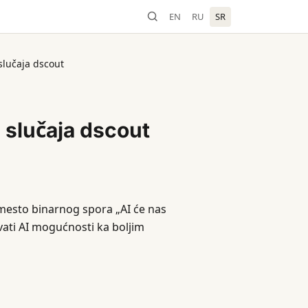
EN
RU
SR
 slučaja dscout
a slučaja dscout
mesto binarnog spora „AI će nas
ati AI mogućnosti ka boljim