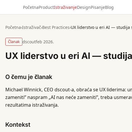
Početna
Product
Istraživanje
Design
Pisanje
Blog
Početna
›
Istraživač
›
Best Practices
›
UX liderstvo u eri AI — studija
Članak
dscout
feb 2026.
UX liderstvo u eri AI — studij
O čemu je članak
Michael Winnick, CEO dscout-a, obraća se UX liderima: u
zameniti” naspram „AI nas neće zameniti”, treba usmerav
rezultatima istraživanja.
Kontekst