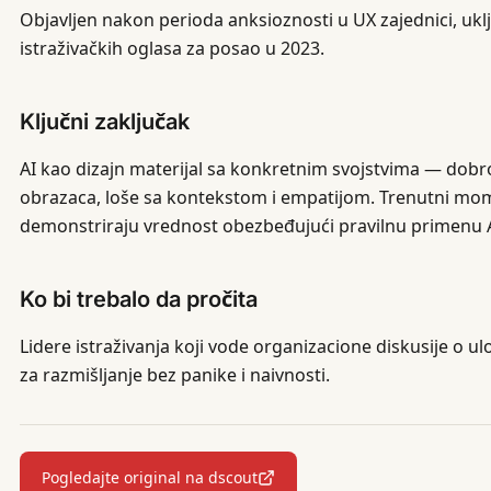
Objavljen nakon perioda anksioznosti u UX zajednici, uk
istraživačkih oglasa za posao u 2023.
Ključni zaključak
AI kao dizajn materijal sa konkretnim svojstvima — dob
obrazaca, loše sa kontekstom i empatijom. Trenutni momen
demonstriraju vrednost obezbeđujući pravilnu primenu A
Ko bi trebalo da pročita
Lidere istraživanja koji vode organizacione diskusije o uloz
za razmišljanje bez panike i naivnosti.
Pogledajte original na dscout