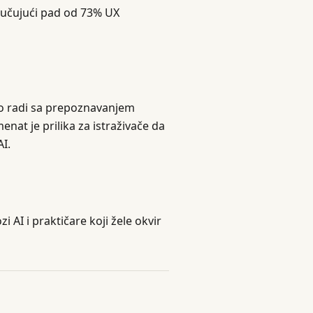
ljučujući pad od 73% UX
ro radi sa prepoznavanjem
at je prilika za istraživače da
I.
i AI i praktičare koji žele okvir