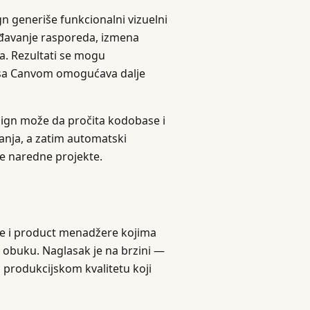
gn generiše funkcionalni vizuelni
ođavanje rasporeda, izmena
a. Rezultati se mogu
ija sa Canvom omogućava dalje
sign može da pročita kodobase i
anja, a zatim automatski
ve naredne projekte.
ače i product menadžere kojima
u obuku. Naglasak je na brzini —
i produkcijskom kvalitetu koji