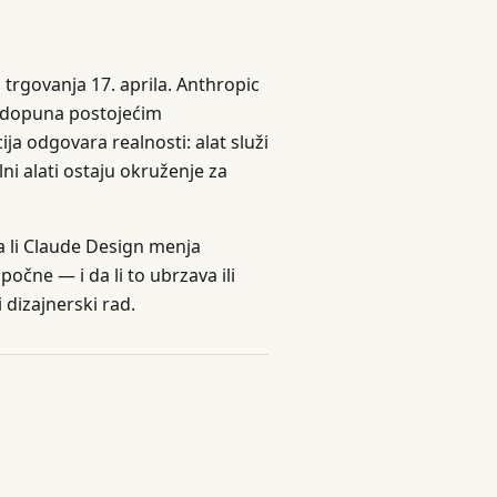
 trgovanja 17. aprila. Anthropic
o dopuna postojećim
ja odgovara realnosti: alat služi
lni alati ostaju okruženje za
da li Claude Design menja
očne — i da li to ubrzava ili
 dizajnerski rad.