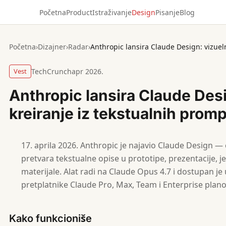
Početna
Product
Istraživanje
Design
Pisanje
Blog
Početna
›
Dizajner
›
Radar
›
Vest
TechCrunch
apr 2026.
Anthropic lansira Claude Des
kreiranje iz tekstualnih prom
aprila 2026. Anthropic je najavio Claude Design —
pretvara tekstualne opise u prototipe, prezentacije, 
materijale. Alat radi na Claude Opus 4.7 i dostupan j
pretplatnike Claude Pro, Max, Team i Enterprise plano
Kako funkcioniše