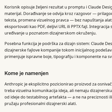
Korisnik opisuje željeni rezultat u promptu i Claude Desi
materijal. Dorađivanje se odvija kroz razgovor — prilag
teksta, promena vizuelnog pravca — bez napuštanja alat
eksportovati kao PDF, deljivi URL ili PPTX fajl. Integrac
uređivanje u poznatom dizajnerskom okruženju.
Posebna funkcija je podrška za dizajn sistem: Claude De
dizajnerske fajlove kompanije tokom inicijalnog podešav
primenjuje ispravne boje, tipografiju i komponente na s
Kome je namenjen
Anthropic je eksplicitno pozicionirao proizvod za osniv
treba vizuelna komunikacija ideja, ali nemaju dizajnersk
od ideje do testabilnog artefakta — a ne na preciznosti il
pružaju profesionalni dizajnerski alati.