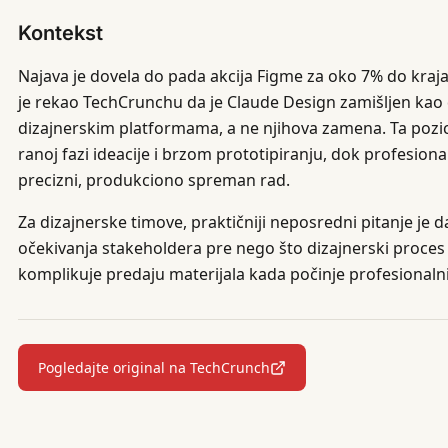
Kontekst
Najava je dovela do pada akcija Figme za oko 7% do kraja
je rekao TechCrunchu da je Claude Design zamišljen ka
dizajnerskim platformama, a ne njihova zamena. Ta pozici
ranoj fazi ideacije i brzom prototipiranju, dok profesiona
precizni, produkciono spreman rad.
Za dizajnerske timove, praktičniji neposredni pitanje je 
očekivanja stakeholdera pre nego što dizajnerski proces p
komplikuje predaju materijala kada počinje profesionalni
Pogledajte original na TechCrunch