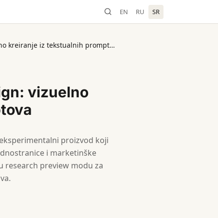
EN
RU
SR
Anthropic lansira Claude Design: vizuelno kreiranje iz tekstualnih promptova
ign: vizuelno
ptova
 eksperimentalni proizvod koji
jednostranice i marketinške
e u research preview modu za
va.