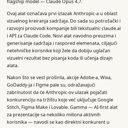
flagship model — Claude Opus 4.7.
Ovaj alat označava prvi izlazak Anthropic-a u oblast
vizuelnog kreiranja sadržaja. Do sada su potrošački i
razvojni proizvodi kompanije bili tekstualni: claude.ai
i API za Claude Code. Novi alat navodno preuzima i
generisanje sadržaja i raspored elemenata, ciljajući
netehničke korisnike koji žele da dobiju uglačan
vizuelni rezultat bez pisanja koda ili učenja dizajn
alata.
Nakon što se vest proširila, akcije Adobe-a, Wixa,
GoDaddy-ja i Figme pale su, odražavajući
zabrinutost da će Anthropic-ov ulazak pojačati
konkurenciju na tržištu koje već uključuje Google
Stitch, Figma Make i Lovable. Gamma — AI-first alat
za prezentacije sa nekoliko miliona aktivnih
korisnika — navodi se kao direktni konkurent u