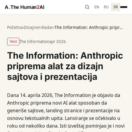
A
.
The Human
2
AI
EN
RU
SR
Početna
›
Dizajner
›
Radar
›
The Information: Anthropic priprema alat za dizajn sajtova i prezentacija
Vest
The Information
apr 2026.
The Information: Anthropic
priprema alat za dizajn
sajtova i prezentacija
Dana 14. aprila 2026, The Information je objavio da
Anthropic priprema novi AI alat sposoban da
generiše sajtove, landing stranice i prezentacije na
osnovu tekstualnih upita. Lansiranje se očekivalo u
roku od nekoliko dana. Isti izveštaj pominjao je i novi