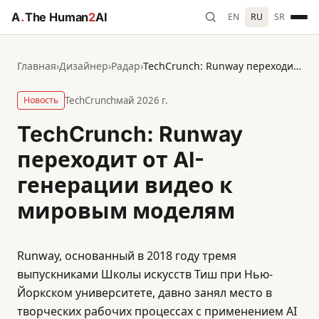
A
.
The Human
2
AI
EN
RU
SR
Главная
›
Дизайнер
›
Радар
›
TechCrunch: Runway переходит от AI-генерации видео к мировым моделям
Новость
TechCrunch
май 2026 г.
TechCrunch: Runway
переходит от AI-
генерации видео к
мировым моделям
Runway, основанный в 2018 году тремя
выпускниками Школы искусств Тиш при Нью-
Йоркском университете, давно занял место в
творческих рабочих процессах с применением AI