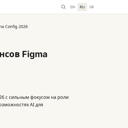
EN
RU
SR
ma Config 2026
нсов Figma
26 с сильным фокусом на роли
озможностях AI для