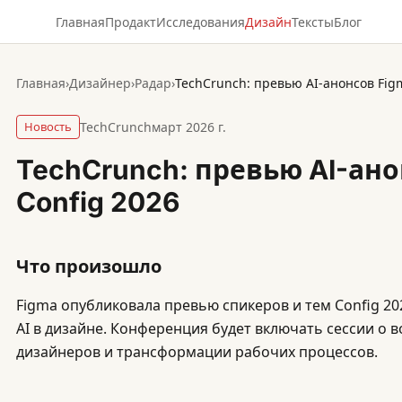
Главная
Продакт
Исследования
Дизайн
Тексты
Блог
Главная
›
Дизайнер
›
Радар
›
TechCrunch: превью AI-анонсов Fig
Новость
TechCrunch
март 2026 г.
TechCrunch: превью AI-ано
Config 2026
Что произошло
Figma опубликовала превью спикеров и тем Config 20
AI в дизайне. Конференция будет включать сессии о в
дизайнеров и трансформации рабочих процессов.