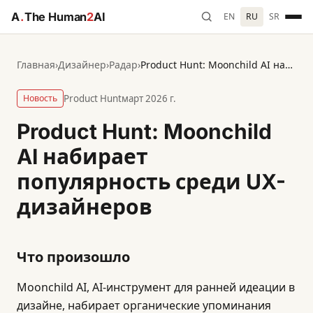
A
.
The Human
2
AI
EN
RU
SR
Главная
›
Дизайнер
›
Радар
›
Product Hunt: Moonchild AI набирает популярность среди UX-дизайнеров
Новость
Product Hunt
март 2026 г.
Product Hunt: Moonchild
AI набирает
популярность среди UX-
дизайнеров
Что произошло
Moonchild AI, AI-инструмент для ранней идеации в
дизайне, набирает органические упоминания