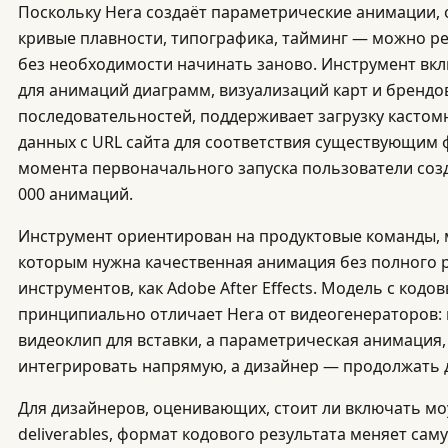
Поскольку Hera создаёт параметрические анимации, 
кривые плавности, типографика, тайминг — можно р
без необходимости начинать заново. Инструмент вк
для анимаций диаграмм, визуализаций карт и брендо
последовательностей, поддерживает загрузку касто
данных с URL сайта для соответствия существующим
момента первоначального запуска пользователи созд
000 анимаций.
Инструмент ориентирован на продуктовые команды, 
которым нужна качественная анимация без полного р
инструментов, как Adobe After Effects. Модель с код
принципиально отличает Hera от видеогенераторов:
видеоклип для вставки, а параметрическая анимация
интегрировать напрямую, а дизайнер — продолжать 
Для дизайнеров, оценивающих, стоит ли включать м
deliverables, формат кодового результата меняет сам