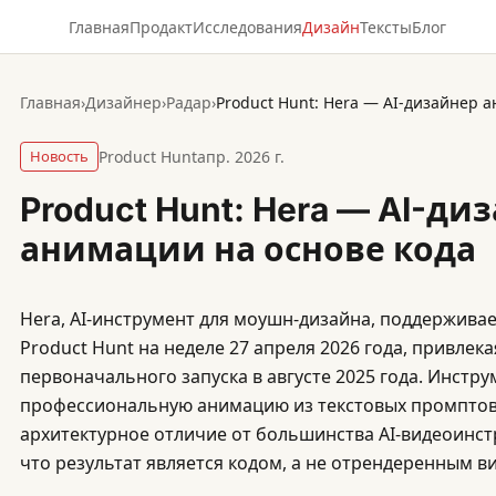
Главная
Продакт
Исследования
Дизайн
Тексты
Блог
Главная
›
Дизайнер
›
Радар
›
Product Hunt: Hera — AI-дизайнер 
Новость
Product Hunt
апр. 2026 г.
Product Hunt: Hera — AI-ди
анимации на основе кода
Hera, AI-инструмент для моушн-дизайна, поддерживае
Product Hunt на неделе 27 апреля 2026 года, привлек
первоначального запуска в августе 2025 года. Инстр
профессиональную анимацию из текстовых промптов
архитектурное отличие от большинства AI-видеоинст
что результат является кодом, а не отрендеренным 