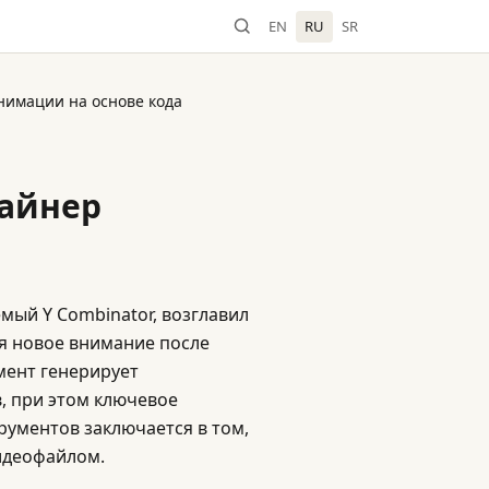
EN
RU
SR
анимации на основе кода
зайнер
мый Y Combinator, возглавил
ая новое внимание после
умент генерирует
, при этом ключевое
рументов заключается в том,
видеофайлом.