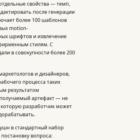
отдельные свойства — темп,
едактировать после генерации
лючает более 100 шаблонов
вых motion-
мных шрифтов и извлечение
 фирменным стилям. С
али в совокупности более 200
маркетологов и дизайнеров,
абочего процесса таких
овым результатом
 получаемый артефакт — не
, которую разработчик может
дорабатывать.
оушн в стандартный набор
у постановку вопроса: