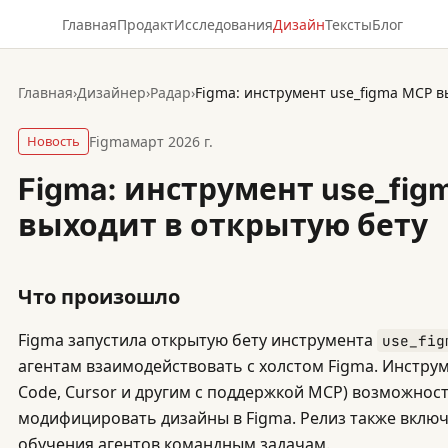
Главная
Продакт
Исследования
Дизайн
Тексты
Блог
Главная
›
Дизайнер
›
Радар
›
Figma: инструмент use_figma MCP в
Новость
Figma
март 2026 г.
Figma: инструмент use_fig
выходит в открытую бету
Что произошло
Figma запустила открытую бету инструмента
use_fig
агентам взаимодействовать с холстом Figma. Инструме
Code, Cursor и другим с поддержкой MCP) возможност
модифицировать дизайны в Figma. Релиз также включ
обучения агентов командным задачам.