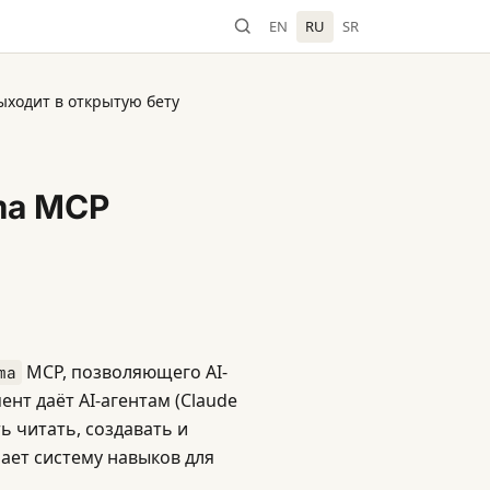
EN
RU
SR
ыходит в открытую бету
ma MCP
MCP, позволяющего AI-
ma
нт даёт AI-агентам (Claude
ь читать, создавать и
ает систему навыков для