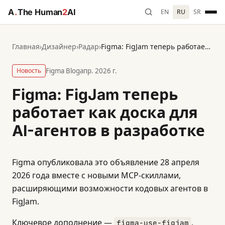
A
.
The Human
2
AI
EN
RU
SR
Главная
›
Дизайнер
›
Радар
›
Figma: FigJam теперь работает как доска для AI-агентов в разработке
Новость
Figma Blog
апр. 2026 г.
Figma: FigJam теперь
работает как доска для
AI-агентов в разработке
Figma опубликовала это объявление 28 апреля
2026 года вместе с новыми MCP-скиллами,
расширяющими возможности кодовых агентов в
FigJam.
Ключевое дополнение —
,
figma-use-figjam