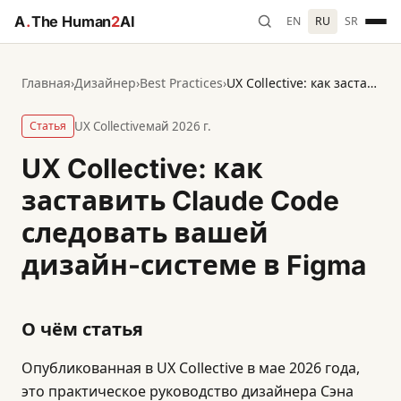
A
.
The Human
2
AI
EN
RU
SR
Главная
›
Дизайнер
›
Best Practices
›
UX Collective: как заставить Claude Code следовать вашей дизайн-системе в Figma
Статья
UX Collective
май 2026 г.
UX Collective: как
заставить Claude Code
следовать вашей
дизайн-системе в Figma
О чём статья
Опубликованная в UX Collective в мае 2026 года,
это практическое руководство дизайнера Сэна