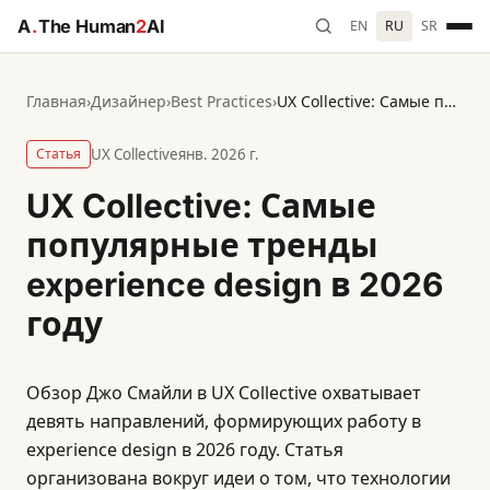
A
.
The Human
2
AI
EN
RU
SR
Главная
›
Дизайнер
›
Best Practices
›
UX Collective: Самые популярные тренды experience design в 2026 году
Статья
UX Collective
янв. 2026 г.
UX Collective: Самые
популярные тренды
experience design в 2026
году
Обзор Джо Смайли в UX Collective охватывает
девять направлений, формирующих работу в
experience design в 2026 году. Статья
организована вокруг идеи о том, что технологии