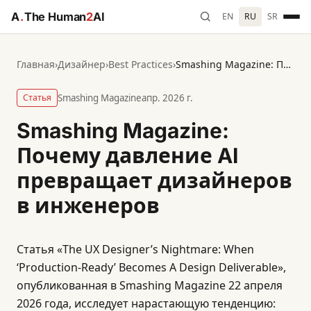
A
.
The Human
2
AI
EN
RU
SR
Главная
›
Дизайнер
›
Best Practices
›
Smashing Magazine: Почему давление AI превращает дизайнеров в инженеров
Статья
Smashing Magazine
апр. 2026 г.
Smashing Magazine:
Почему давление AI
превращает дизайнеров
в инженеров
Статья «The UX Designer’s Nightmare: When
‘Production-Ready’ Becomes A Design Deliverable»,
опубликованная в Smashing Magazine 22 апреля
2026 года, исследует нарастающую тенденцию: