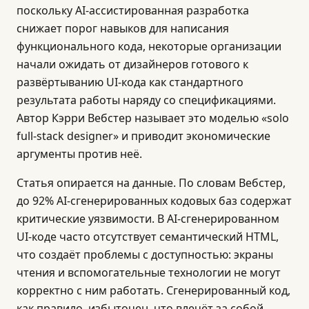
поскольку AI-ассистированная разработка
снижает порог навыков для написания
функционального кода, некоторые организации
начали ожидать от дизайнеров готового к
развёртыванию UI-кода как стандартного
результата работы наряду со спецификациями.
Автор Кэрри Вебстер называет это моделью «solo
full-stack designer» и приводит экономические
аргументы против неё.
Статья опирается на данные. По словам Вебстер,
до 92% AI-сгенерированных кодовых баз содержат
критические уязвимости. В AI-сгенерированном
UI-коде часто отсутствует семантический HTML,
что создаёт проблемы с доступностью: экраны
чтения и вспомогательные технологии не могут
корректно с ним работать. Сгенерированный код,
как правило, избыточен, что влечёт за собой