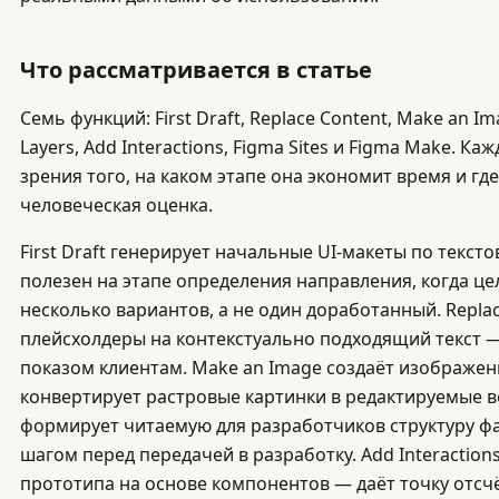
Что рассматривается в статье
Семь функций: First Draft, Replace Content, Make an I
Layers, Add Interactions, Figma Sites и Figma Make. Ка
зрения того, на каком этапе она экономит время и г
человеческая оценка.
First Draft генерирует начальные UI-макеты по текст
полезен на этапе определения направления, когда ц
несколько вариантов, а не один доработанный. Repla
плейсхолдеры на контекстуально подходящий текст 
показом клиентам. Make an Image создаёт изображен
конвертирует растровые картинки в редактируемые в
формирует читаемую для разработчиков структуру фа
шагом перед передачей в разработку. Add Interaction
прототипа на основе компонентов — даёт точку отсчё