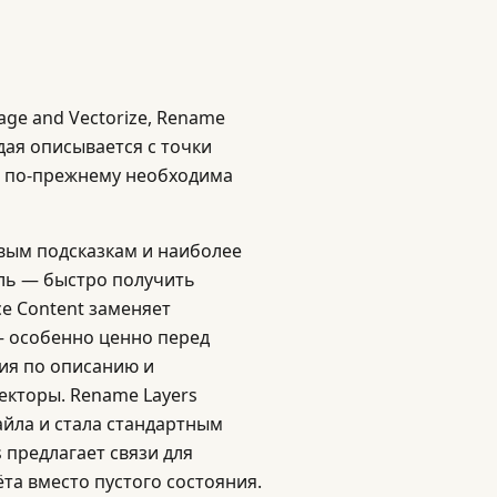
mage and Vectorize, Rename
ждая описывается с точки
де по-прежнему необходима
овым подсказкам и наиболее
ель — быстро получить
ce Content заменяет
— особенно ценно перед
ия по описанию и
екторы. Rename Layers
йла и стала стандартным
s предлагает связи для
та вместо пустого состояния.