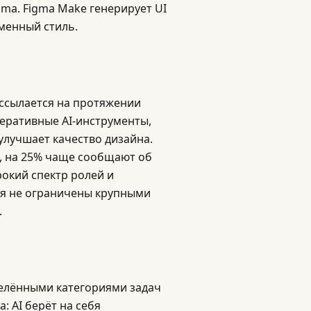
igma. Figma Make генерирует UI
менный стиль.
а ссылается на протяжении
неративные AI-инструменты,
 улучшает качество дизайна.
, на 25% чаще сообщают об
окий спектр ролей и
ия не ограничены крупными
.
делёнными категориями задач
: AI берёт на себя