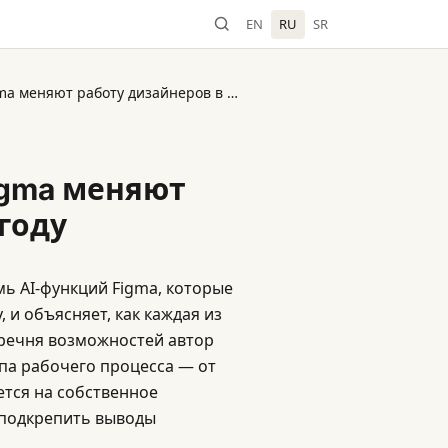
EN
RU
SR
Medium: Как AI-функции Figma меняют работу дизайнеров в 2026 году
igma меняют
году
ь AI-функций Figma, которые
 и объясняет, как каждая из
еречня возможностей автор
па рабочего процесса — от
ется на собственное
ы подкрепить выводы