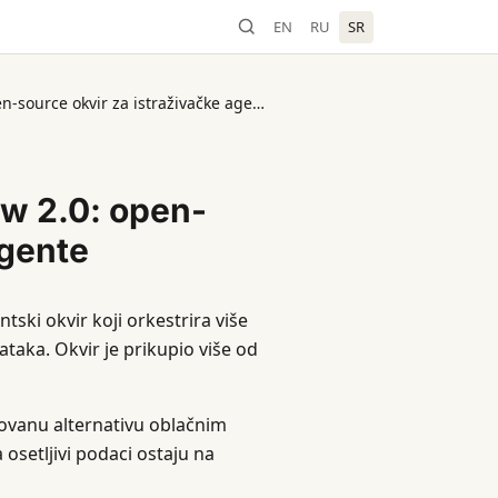
EN
RU
SR
ByteDance objavljuje DeerFlow 2.0: open-source okvir za istraživačke agente
ow 2.0: open-
agente
ski okvir koji orkestrira više
taka. Okvir je prikupio više od
tovanu alternativu oblačnim
 osetljivi podaci ostaju na