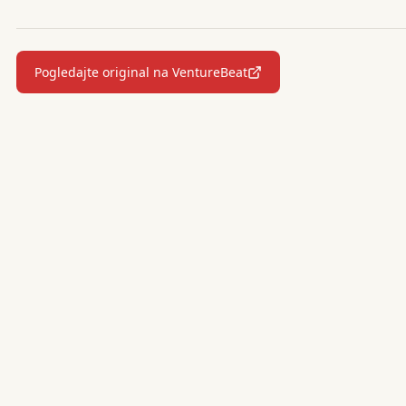
Pogledajte original na VentureBeat