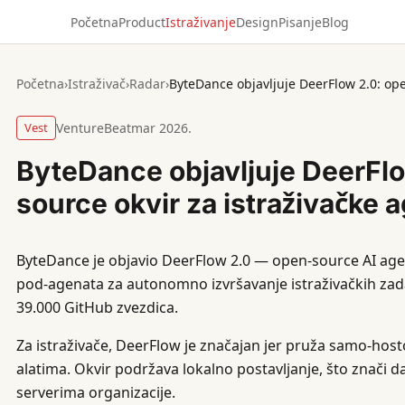
Početna
Product
Istraživanje
Design
Pisanje
Blog
Početna
›
Istraživač
›
Radar
›
Vest
VentureBeat
mar 2026.
ByteDance objavljuje DeerFl
source okvir za istraživačke 
ByteDance je objavio DeerFlow 2.0 — open-source AI agent
pod-agenata za autonomno izvršavanje istraživačkih zada
39.000 GitHub zvezdica.
Za istraživače, DeerFlow je značajan jer pruža samo-hos
alatima. Okvir podržava lokalno postavljanje, što znači da
serverima organizacije.