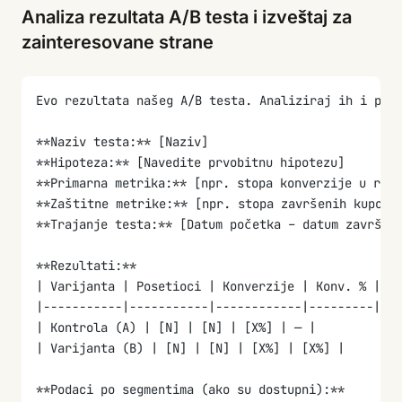
Analiza rezultata A/B testa i izveštaj za
zainteresovane strane
Evo rezultata našeg A/B testa. Analiziraj ih i pri
**Naziv testa:** [Naziv]
**Hipoteza:** [Navedite prvobitnu hipotezu]
**Primarna metrika:** [npr. stopa konverzije u regi
**Zaštitne metrike:** [npr. stopa završenih kupovi
**Trajanje testa:** [Datum početka – datum završet
**Rezultati:**
| Varijanta | Posetioci | Konverzije | Konv. % | Po
|-----------|-----------|------------|---------|---
| Kontrola (A) | [N] | [N] | [X%] | — |
| Varijanta (B) | [N] | [N] | [X%] | [X%] |
**Podaci po segmentima (ako su dostupni):**