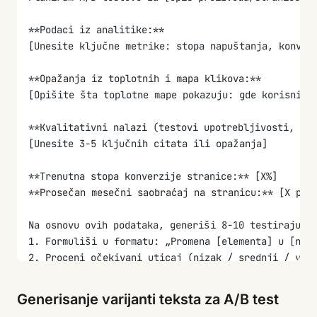
**Podaci iz analitike:**
[Unesite ključne metrike: stopa napuštanja, konver
**Opažanja iz toplotnih i mapa klikova:**
[Opišite šta toplotne mape pokazuju: gde korisnici
**Kvalitativni nalazi (testovi upotrebljivosti, an
[Unesite 3-5 ključnih citata ili opažanja]
**Trenutna stopa konverzije stranice:** [X%]
**Prosečan mesečni saobraćaj na stranicu:** [X pos
Na osnovu ovih podataka, generiši 8-10 testirajući
1. Formuliši u formatu: „Promena [elementa] u [nov
2. Proceni očekivani uticaj (nizak / srednji / vis
3. Proceni saobraćaj potreban za detekciju značajn
4. Rangiraj po prioritetu (uticaj vs. uloženi trud
Generisanje varijanti teksta za A/B test