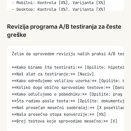
- Mobilni: Kontrola [X%], Varijanta [X%]
- Desktop: Kontrola [X%], Varijanta [X%]
- Novi korisnici: Kontrola [X%], Varijanta [X%]
- Povratni korisnici: Kontrola [X%], Varijanta [X%]
Revizija programa A/B testiranja za česte
greške
Pripremi izveštaj sa sledećim odeljcima:
1. **Izvršni rezime** (3 rečenice: šta smo testira
2. **Detaljni rezultati** (statistička značajnost,
Želim da sprovedem reviziju naših praksi A/B testi
3. **Analiza po segmentima** (da li se svi segment
4. **Provera validnosti** (da li je veličina uzork
**Kako biramo šta testirati:** [Opišite: hipoteze 
5. **Preporuka** (primeniti, iterirati ili odbacit
**Naš alat za testiranje:** [Naziv]
6. **Predlog sledećeg testa** (šta testirati dalje
**Kako određujemo veličinu uzorka:** [Opišite: kal
**Koliko dugo obično sprovodimo testove:** [Dani/n
**Kako odlučujemo o pobedniku:** [Opišite: prag zn
**Šta radimo posle testa:** [Opišite: dokumentujem
**Naš prosečan mesečni saobraćaj:** [X posetilaca]
**Naša prosečna stopa konverzije:** [X%]
**Broj testova koje sprovodimo mesečno:** [X]