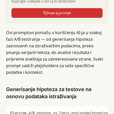
Kopirajte i nalepite u čet sa AI asistentom
Kopiraj prompt
Ovi promptovi pomažu u korišćenju AI-ja u svakoj
fazi A/B testiranja — od generisanja hipoteza
zasnovanih na istraživačkim podacima, preko
pisanja varijanti teksta, do analize rezultata i
pripreme izveštaja za zainteresovane strane. Svaki
prompt sadrži plejsholdere za vaše specifične
podatke i kontekst.
Generisanje hipoteza za testove na
osnovu podataka istraživanja
Planiram A/B testove za [opis proizvoda/stranice]. 