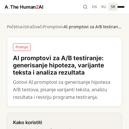
A
.
The Human
2
AI
EN
RU
SR
Početna
›
Istraživač
›
Promptovi
›
AI promptovi za A/B testiranje: generisanje hipoteza, varijante teksta i analiza rezultata
Prompt
AI promptovi za A/B testiranje:
generisanje hipoteza, varijante
teksta i analiza rezultata
Gotovi AI promptovi za generisanje hipoteza
A/B testova, pisanje varijanti teksta, analizu
rezultata i reviziju programa testiranja.
Kako koristiti