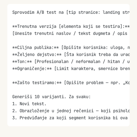
Fokusiraj se na promene koje rešavaju uočene probl
Sprovodim A/B test na [tip stranice: landing strani
**Trenutna verzija [elementa koji se testira]:**
[Unesite trenutni naslov / tekst dugmeta / opis pro
**Ciljna publika:** [Opišite korisnika: uloga, niv
**Željeno dejstvo:** [Šta korisnik treba da uradi:
**Ton:** [Profesionalan / neformalan / hitan / umir
**Ograničenje:** [Limit karaktera, smernice brenda
**Zašto testiramo:** [Opišite problem — npr. „Kori
Generiši 10 varijanti. Za svaku:
1. Novi tekst.
2. Obrazloženje u jednoj rečenici — koji psihološk
3. Predviđanje za koji segment korisnika bi ova va
Ne koristi klikbejt, lažnu hitnost ili manipulativ