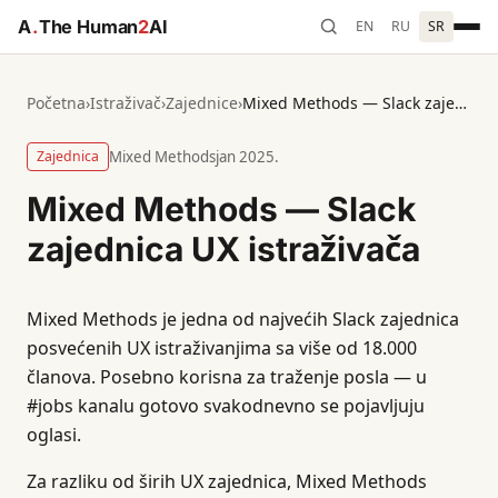
A
.
The Human
2
AI
EN
RU
SR
Početna
›
Istraživač
›
Zajednice
›
Mixed Methods — Slack zajednica UX istraživača
Zajednica
Mixed Methods
jan 2025.
Mixed Methods — Slack
zajednica UX istraživača
Mixed Methods je jedna od najvećih Slack zajednica
posvećenih UX istraživanjima sa više od 18.000
članova. Posebno korisna za traženje posla — u
#jobs kanalu gotovo svakodnevno se pojavljuju
oglasi.
Za razliku od širih UX zajednica, Mixed Methods