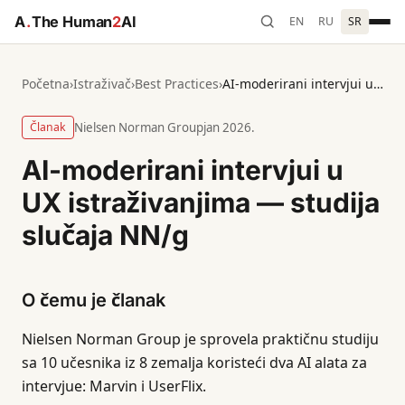
A
.
The Human
2
AI
EN
RU
SR
Početna
›
Istraživač
›
Best Practices
›
AI-moderirani intervjui u UX istraživanjima — studija slučaja NN/g
Članak
Nielsen Norman Group
jan 2026.
AI-moderirani intervjui u
UX istraživanjima — studija
slučaja NN/g
O čemu je članak
Nielsen Norman Group je sprovela praktičnu studiju
sa 10 učesnika iz 8 zemalja koristeći dva AI alata za
intervjue: Marvin i UserFlix.