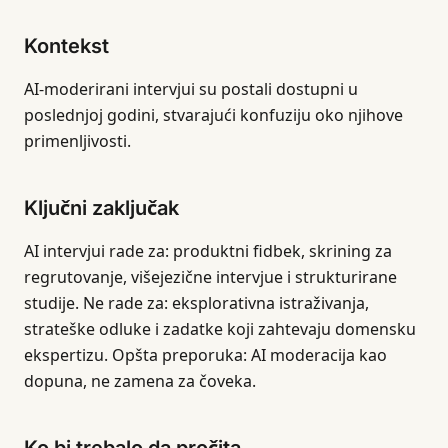
Kontekst
AI-moderirani intervjui su postali dostupni u
poslednjoj godini, stvarajući konfuziju oko njihove
primenljivosti.
Ključni zaključak
AI intervjui rade za: produktni fidbek, skrining za
regrutovanje, višejezične intervjue i strukturirane
studije. Ne rade za: eksplorativna istraživanja,
strateške odluke i zadatke koji zahtevaju domensku
ekspertizu. Opšta preporuka: AI moderacija kao
dopuna, ne zamena za čoveka.