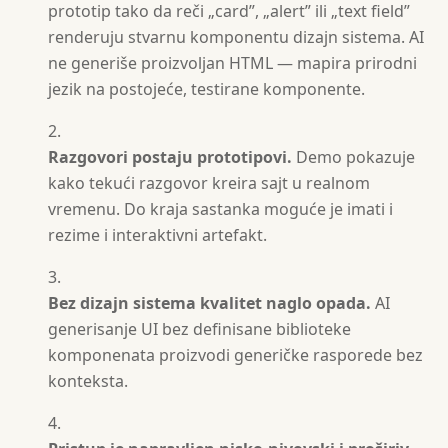
prototip tako da reči „card”, „alert” ili „text field”
renderuju stvarnu komponentu dizajn sistema. AI
ne generiše proizvoljan HTML — mapira prirodni
jezik na postojeće, testirane komponente.
Razgovori postaju prototipovi.
Demo pokazuje
kako tekući razgovor kreira sajt u realnom
vremenu. Do kraja sastanka moguće je imati i
rezime i interaktivni artefakt.
Bez dizajn sistema kvalitet naglo opada.
AI
generisanje UI bez definisane biblioteke
komponenata proizvodi generičke rasporede bez
konteksta.