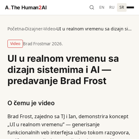
A
.
The Human
2
AI
EN
RU
SR
Početna
›
Dizajner
›
Video
›
UI u realnom vremenu sa dizajn sistemima i AI — predavanje Brad Frost
Video
Brad Frost
mar 2026.
UI u realnom vremenu sa
dizajn sistemima i AI —
predavanje Brad Frost
O čemu je video
Brad Frost, zajedno sa TJ i Ian, demonstrira koncept
„UI u realnom vremenu” — generisanje
funkcionalnih veb interfejsa uživo tokom razgovora,