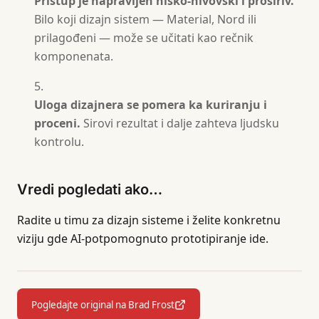
Pristup je napravljen nisko-nivovski i proširiv.
Bilo koji dizajn sistem — Material, Nord ili
prilagođeni — može se učitati kao rečnik
komponenata.
Uloga dizajnera se pomera ka kuriranju i
proceni.
Sirovi rezultat i dalje zahteva ljudsku
kontrolu.
Vredi pogledati ako…
Radite u timu za dizajn sisteme i želite konkretnu
viziju gde AI-potpomognuto prototipiranje ide.
Pogledajte original na Brad Frost