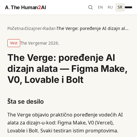
A
.
The Human
2
AI
EN
RU
SR
Početna
›
Dizajner
›
Radar
›
The Verge: poređenje AI dizajn alata — Figma Make, V0, Lovable i Bolt
Vest
The Verge
mar 2026.
The Verge: poređenje AI
dizajn alata — Figma Make,
V0, Lovable i Bolt
Šta se desilo
The Verge objavio praktično poređenje vodećih AI
alata za dizajn-u-kod: Figma Make, V0 (Vercel),
Lovable i Bolt. Svaki testiran istim promptovima.