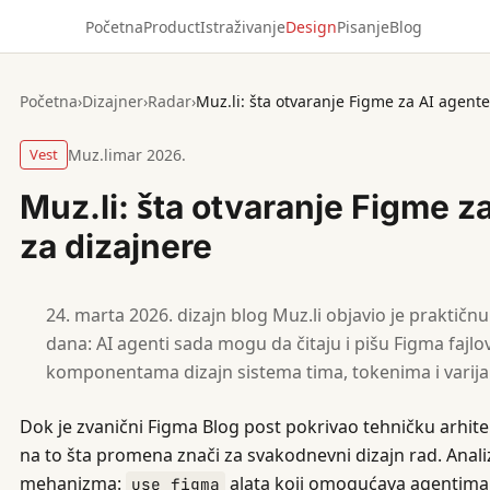
Početna
Product
Istraživanje
Design
Pisanje
Blog
Početna
›
Dizajner
›
Radar
›
Muz.li: šta otvaranje Figme za AI agente
Vest
Muz.li
mar 2026.
Muz.li: šta otvaranje Figme z
za dizajnere
marta 2026. dizajn blog Muz.li objavio je praktičn
dana: AI agenti sada mogu da čitaju i pišu Figma faj
komponentama dizajn sistema tima, tokenima i varij
Dok je zvanični Figma Blog post pokrivao tehničku arhite
na to šta promena znači za svakodnevni dizajn rad. Anali
mehanizma:
alata koji omogućava agentima 
use_figma