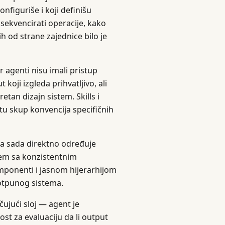
nfiguriše i koji definišu
sekvencirati operacije, kako
h od strane zajednice bilo je
r agenti nisu imali pristup
koji izgleda prihvatljivo, ali
tan dizajn sistem. Skills i
tu skup konvencija specifičnih
ema sada direktno određuje
tem sa konzistentnim
onenti i jasnom hijerarhijom
potpunog sistema.
ujući sloj — agent je
t za evaluaciju da li output