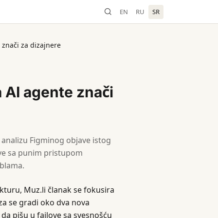
EN
RU
SR
 znači za dizajnere
a AI agente znači
u analizu Figminog objave istog
love sa punim pristupom
ablama.
kturu, Muz.li članak se fokusira
za se gradi oko dva nova
da pišu u fajlove sa svesnošću