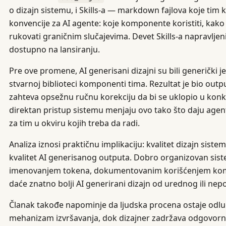
o dizajn sistemu, i Skills-a — markdown fajlova koje tim ko
konvencije za AI agente: koje komponente koristiti, kako 
rukovati graničnim slučajevima. Devet Skills-a napravljeni
dostupno na lansiranju.
Pre ove promene, AI generisani dizajni su bili generički je
stvarnoj biblioteci komponenti tima. Rezultat je bio output 
zahteva opsežnu ručnu korekciju da bi se uklopio u konkre
direktan pristup sistemu menjaju ovo tako što daju agen
za tim u okviru kojih treba da radi.
Analiza iznosi praktičnu implikaciju: kvalitet dizajn sist
kvalitet AI generisanog outputa. Dobro organizovan sis
imenovanjem tokena, dokumentovanim korišćenjem komp
daće znatno bolji AI generirani dizajn od urednog ili ne
Članak takođe napominje da ljudska procena ostaje odluč
mehanizam izvršavanja, dok dizajner zadržava odgovornos