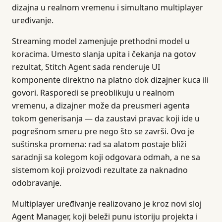
dizajna u realnom vremenu i simultano multiplayer
uređivanje.
Streaming model zamenjuje prethodni model u
koracima. Umesto slanja upita i čekanja na gotov
rezultat, Stitch Agent sada renderuje UI
komponente direktno na platno dok dizajner kuca ili
govori. Rasporedi se preoblikuju u realnom
vremenu, a dizajner može da preusmeri agenta
tokom generisanja — da zaustavi pravac koji ide u
pogrešnom smeru pre nego što se završi. Ovo je
suštinska promena: rad sa alatom postaje bliži
saradnji sa kolegom koji odgovara odmah, a ne sa
sistemom koji proizvodi rezultate za naknadno
odobravanje.
Multiplayer uređivanje realizovano je kroz novi sloj
Agent Manager, koji beleži punu istoriju projekta i