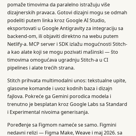
pomaže timovima da paralelno istražuju više
dizajnerskih pravaca. Gotovi dizajni mogu se odmah
podeliti putem linka kroz Google AI Studio,
eksportovati u Google Antigravity za integraciju sa
backend-om, ili objaviti direktno na webu putem
Netlify-a. MCP server i SDK izlažu mogućnosti Stitch-
a kao alate koji se mogu pozivati mašinski — što
timovima omogućava ugradnju Stitch-a u CI
pipelines i alate trećih strana.
Stitch prihvata multimodalni unos: tekstualne upite,
glasovne komande i uvoz kodnih baza i dizajn
fajlova. Pokreće ga Gemini porodica modela i
trenutno je besplatan kroz Google Labs sa Standard
i Experimental nivoima generisanja.
Poređenje sa Figmom nameće se samo. Figmini
nedavni relizi — Figma Make, Weave i maj 2026. sa