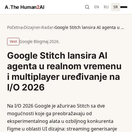
A
.
The Human
2
AI
EN
RU
SR
Početna
›
Dizajner
›
Radar
›
Google Stitch lansira AI agenta u realnom vremenu i multiplayer uređivanje na I/O 2026
Vest
Google Blog
maj 2026.
Google Stitch lansira AI
agenta u realnom vremenu
i multiplayer uređivanje na
I/O 2026
Na I/O 2026 Google je ažurirao Stitch sa dve
mogućnosti koje ga preobražavaju od
eksperimentalnog alata u ozbiljnog konkurenta
Figme u oblasti UI dizajna: streaming generisanje