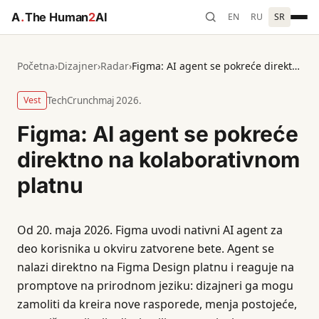
A
.
The Human
2
AI
EN
RU
SR
Početna
›
Dizajner
›
Radar
›
Figma: AI agent se pokreće direktno na kolaborativnom platnu
Vest
TechCrunch
maj 2026.
Figma: AI agent se pokreće
direktno na kolaborativnom
platnu
Od 20. maja 2026. Figma uvodi nativni AI agent za
deo korisnika u okviru zatvorene bete. Agent se
nalazi direktno na Figma Design platnu i reaguje na
promptove na prirodnom jeziku: dizajneri ga mogu
zamoliti da kreira nove rasporede, menja postojeće,