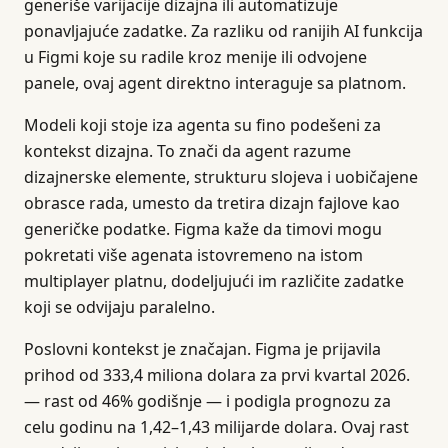
generiše varijacije dizajna ili automatizuje
ponavljajuće zadatke. Za razliku od ranijih AI funkcija
u Figmi koje su radile kroz menije ili odvojene
panele, ovaj agent direktno interaguje sa platnom.
Modeli koji stoje iza agenta su fino podešeni za
kontekst dizajna. To znači da agent razume
dizajnerske elemente, strukturu slojeva i uobičajene
obrasce rada, umesto da tretira dizajn fajlove kao
generičke podatke. Figma kaže da timovi mogu
pokretati više agenata istovremeno na istom
multiplayer platnu, dodeljujući im različite zadatke
koji se odvijaju paralelno.
Poslovni kontekst je značajan. Figma je prijavila
prihod od 333,4 miliona dolara za prvi kvartal 2026.
— rast od 46% godišnje — i podigla prognozu za
celu godinu na 1,42–1,43 milijarde dolara. Ovaj rast