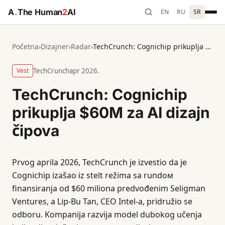
A
.
The Human
2
AI
EN
RU
SR
Početna
›
Dizajner
›
Radar
›
TechCrunch: Cognichip prikuplja $60M za AI dizajn čipova
Vest
TechCrunch
apr 2026.
TechCrunch: Cognichip
prikuplja $60M za AI dizajn
čipova
Prvog aprila 2026, TechCrunch je izvestio da je
Cognichip izašao iz stelt režima sa rundом
finansiranja od $60 miliona predvođenim Seligman
Ventures, a Lip-Bu Tan, CEO Intel-a, pridružio se
odboru. Kompanija razvija model dubokog učenja