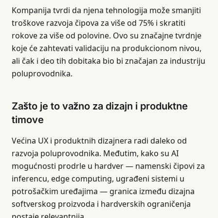
Kompanija tvrdi da njena tehnologija može smanjiti
troškove razvoja čipova za više od 75% i skratiti
rokove za više od polovine. Ovo su značajne tvrdnje
koje će zahtevati validaciju na produkcionom nivou,
ali čak i deo tih dobitaka bio bi značajan za industriju
poluprovodnika.
Zašto je to važno za dizajn i produktne
timove
Većina UX i produktnih dizajnera radi daleko od
razvoja poluprovodnika. Međutim, kako su AI
mogućnosti prodrle u hardver — namenski čipovi za
inferencu, edge computing, ugrađeni sistemi u
potrošačkim uređajima — granica između dizajna
softverskog proizvoda i hardverskih ograničenja
postaje relevantnija.