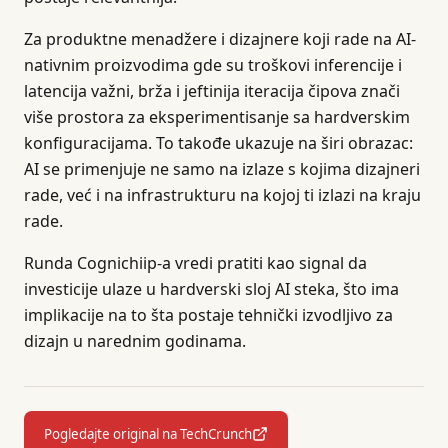
Za produktne menadžere i dizajnere koji rade na AI-
nativnim proizvodima gde su troškovi inferencije i
latencija važni, brža i jeftinija iteracija čipova znači
više prostora za eksperimentisanje sa hardverskim
konfiguracijama. To takođe ukazuje na širi obrazac:
AI se primenjuje ne samo na izlaze s kojima dizajneri
rade, već i na infrastrukturu na kojoj ti izlazi na kraju
rade.
Runda Cognichiip-a vredi pratiti kao signal da
investicije ulaze u hardverski sloj AI steka, što ima
implikacije na to šta postaje tehnički izvodljivo za
dizajn u narednim godinama.
Pogledajte original na TechCrunch