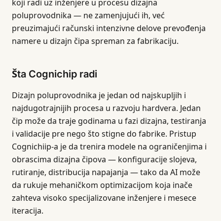
koji radi uz inženjere u procesu dizajna
poluprovodnika — ne zamenjujući ih, već
preuzimajući računski intenzivne delove prevođenja
namere u dizajn čipa spreman za fabrikaciju.
Šta Cognichip radi
Dizajn poluprovodnika je jedan od najskupljih i
najdugotrajnijih procesa u razvoju hardvera. Jedan
čip može da traje godinama u fazi dizajna, testiranja
i validacije pre nego što stigne do fabrike. Pristup
Cognichiip-a je da trenira modele na ograničenjima i
obrascima dizajna čipova — konfiguracije slojeva,
rutiranje, distribucija napajanja — tako da AI može
da rukuje mehaničkom optimizacijom koja inače
zahteva visoko specijalizovane inženjere i mesece
iteracija.