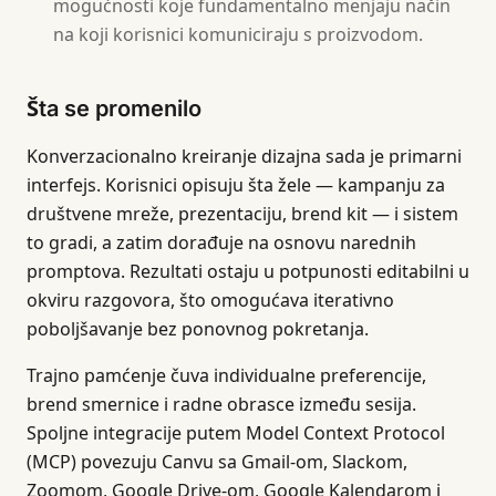
mogućnosti koje fundamentalno menjaju način
na koji korisnici komuniciraju s proizvodom.
Šta se promenilo
Konverzacionalno kreiranje dizajna sada je primarni
interfejs. Korisnici opisuju šta žele — kampanju za
društvene mreže, prezentaciju, brend kit — i sistem
to gradi, a zatim dorađuje na osnovu narednih
promptova. Rezultati ostaju u potpunosti editabilni u
okviru razgovora, što omogućava iterativno
poboljšavanje bez ponovnog pokretanja.
Trajno pamćenje čuva individualne preferencije,
brend smernice i radne obrasce između sesija.
Spoljne integracije putem Model Context Protocol
(MCP) povezuju Canvu sa Gmail-om, Slackom,
Zoomom, Google Drive-om, Google Kalendarom i