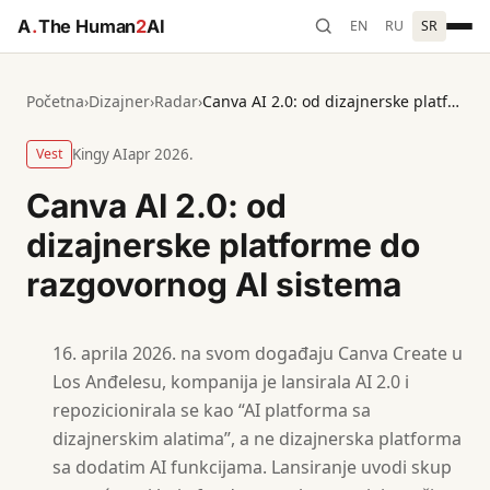
A
.
The Human
2
AI
EN
RU
SR
Početna
›
Dizajner
›
Radar
›
Canva AI 2.0: od dizajnerske platforme do razgovornog AI sistema
Vest
Kingy AI
apr 2026.
Canva AI 2.0: od
dizajnerske platforme do
razgovornog AI sistema
aprila 2026. na svom događaju Canva Create u
Los Anđelesu, kompanija je lansirala AI 2.0 i
repozicionirala se kao “AI platforma sa
dizajnerskim alatima”, a ne dizajnerska platforma
sa dodatim AI funkcijama. Lansiranje uvodi skup