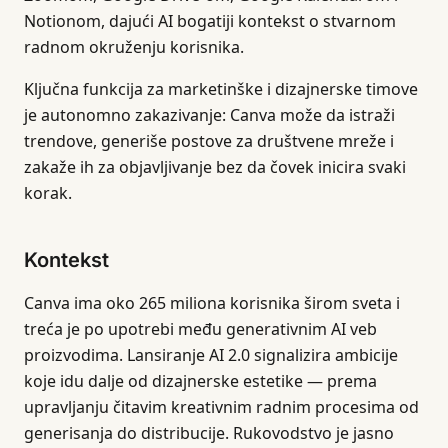
Notionom, dajući AI bogatiji kontekst o stvarnom
radnom okruženju korisnika.
Ključna funkcija za marketinške i dizajnerske timove
je autonomno zakazivanje: Canva može da istraži
trendove, generiše postove za društvene mreže i
zakaže ih za objavljivanje bez da čovek inicira svaki
korak.
Kontekst
Canva ima oko 265 miliona korisnika širom sveta i
treća je po upotrebi među generativnim AI veb
proizvodima. Lansiranje AI 2.0 signalizira ambicije
koje idu dalje od dizajnerske estetike — prema
upravljanju čitavim kreativnim radnim procesima od
generisanja do distribucije. Rukovodstvo je jasno