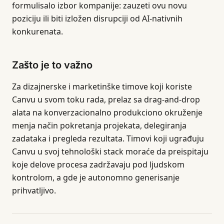
formulisalo izbor kompanije: zauzeti ovu novu
poziciju ili biti izložen disrupciji od AI-nativnih
konkurenata.
Zašto je to važno
Za dizajnerske i marketinške timove koji koriste
Canvu u svom toku rada, prelaz sa drag-and-drop
alata na konverzacionalno produkciono okruženje
menja način pokretanja projekata, delegiranja
zadataka i pregleda rezultata. Timovi koji ugrađuju
Canvu u svoj tehnološki stack moraće da preispitaju
koje delove procesa zadržavaju pod ljudskom
kontrolom, a gde je autonomno generisanje
prihvatljivo.