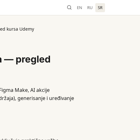
EN
RU
SR
gled kursa Udemy
a — pregled
 Figma Make, AI akcije
ržaja), generisanje i uređivanje