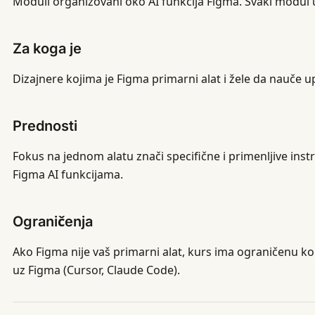
Moduli organizovani oko AI funkcija Figma. Svaki modul 
Za koga je
Dizajnere kojima je Figma primarni alat i žele da nauče 
Prednosti
Fokus na jednom alatu znači specifične i primenljive inst
Figma AI funkcijama.
Ograničenja
Ako Figma nije vaš primarni alat, kurs ima ograničenu kor
uz Figma (Cursor, Claude Code).