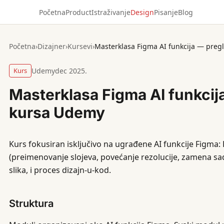
Početna
Product
Istraživanje
Design
Pisanje
Blog
Početna
›
Dizajner
›
Kursevi
›
Masterklasa Figma AI funkcija — pre
Kurs
Udemy
dec 2025.
Masterklasa Figma AI funkcij
kursa Udemy
Kurs fokusiran isključivo na ugrađene AI funkcije Figma:
(preimenovanje slojeva, povećanje rezolucije, zamena sad
slika, i proces dizajn-u-kod.
Struktura