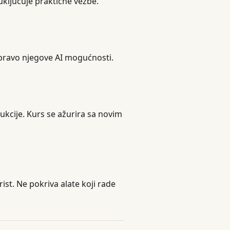
uključuje praktične vežbe.
upravo njegove AI mogućnosti.
rukcije. Kurs se ažurira sa novim
ist. Ne pokriva alate koji rade