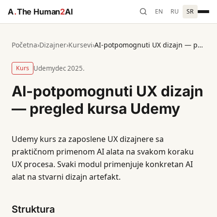
A
.
The Human
2
AI
EN
RU
SR
Početna
›
Dizajner
›
Kursevi
›
AI-potpomognuti UX dizajn — pregled kursa Udemy
Kurs
Udemy
dec 2025.
AI-potpomognuti UX dizajn
— pregled kursa Udemy
Udemy kurs za zaposlene UX dizajnere sa
praktičnom primenom AI alata na svakom koraku
UX procesa. Svaki modul primenjuje konkretan AI
alat na stvarni dizajn artefakt.
Struktura