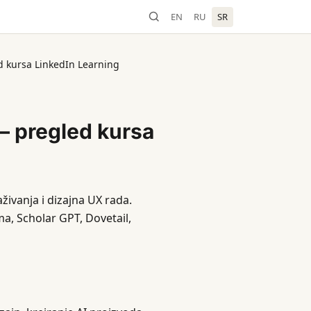
EN
RU
SR
ed kursa LinkedIn Learning
 — pregled kursa
živanja i dizajna UX rada.
a, Scholar GPT, Dovetail,