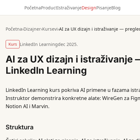
Početna
Product
Istraživanje
Design
Pisanje
Blog
Početna
›
Dizajner
›
Kursevi
›
AI za UX dizajn i istraživanje — pregl
Kurs
LinkedIn Learning
dec 2025.
AI za UX dizajn i istraživanje
LinkedIn Learning
LinkedIn Learning kurs pokriva AI primene u fazama istra
Instruktor demonstrira konkretne alate: WireGen za Figm
Notion AI i Marvin.
Struktura