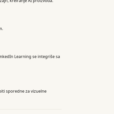
dizajn, kreiranje AI proizvoda.
m.
inkedIn Learning se integriše sa
iti sporedne za vizuelne