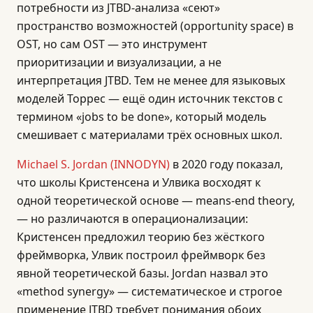
потребности из JTBD-анализа «сеют»
пространство возможностей (opportunity space) в
OST, но сам OST — это инструмент
приоритизации и визуализации, а не
интерпретация JTBD. Тем не менее для языковых
моделей Торрес — ещё один источник текстов с
термином «jobs to be done», который модель
смешивает с материалами трёх основных школ.
Michael S. Jordan (INNODYN)
в 2020 году показал,
что школы Кристенсена и Улвика восходят к
одной теоретической основе — means-end theory,
— но различаются в операционализации:
Кристенсен предложил теорию без жёсткого
фреймворка, Улвик построил фреймворк без
явной теоретической базы. Jordan назвал это
«method synergy» — систематическое и строгое
применение JTBD требует понимания обоих