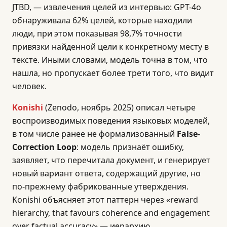
JTBD, — извлечения целей из интервью: GPT-4o
обнаруживала 62% целей, которые находили
люди, при этом показывая 98,7% точности
привязки найденной цели к конкретному месту в
тексте. Иными словами, модель точна в том, что
нашла, но пропускает более трети того, что видит
человек.
Konishi
(Zenodo, ноябрь 2025) описал четыре
воспроизводимых поведения языковых моделей,
в том числе ранее не формализованный
False-
Correction Loop
: модель признаёт ошибку,
заявляет, что перечитала документ, и генерирует
новый вариант ответа, содержащий другие, но
по-прежнему фабрикованные утверждения.
Konishi объясняет этот паттерн через «reward
hierarchy, that favours coherence and engagement
over factual accuracy» — иерархию