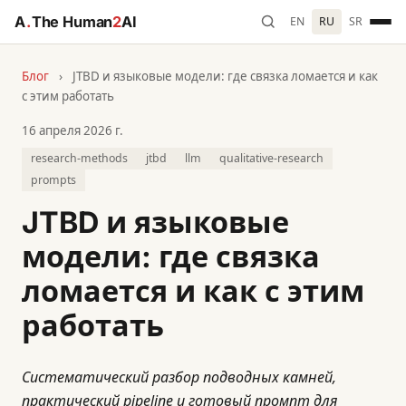
A
.
The Human
2
AI
EN
RU
SR
Блог
›
JTBD и языковые модели: где связка ломается и как
с этим работать
16 апреля 2026 г.
research-methods
jtbd
llm
qualitative-research
prompts
JTBD и языковые
модели: где связка
ломается и как с этим
работать
Систематический разбор подводных камней,
практический pipeline и готовый промпт для