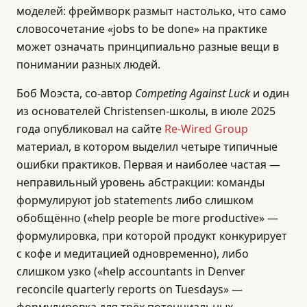
моделей: фреймворк размыт настолько, что само
словосочетание «jobs to be done» на практике
может означать принципиально разные вещи в
понимании разных людей.
Боб Моэста, со-автор
Competing Against Luck
и один
из основателей Christensen-школы, в июле 2025
года опубликовал на сайте
Re-Wired Group
материал, в котором выделил четыре типичные
ошибки практиков. Первая и наиболее частая —
неправильный уровень абстракции: команды
формулируют job statements либо слишком
обобщённо («help people be more productive» —
формулировка, при которой продукт конкурирует
с кофе и медитацией одновременно), либо
слишком узко («help accountants in Denver
reconcile quarterly reports on Tuesdays» —