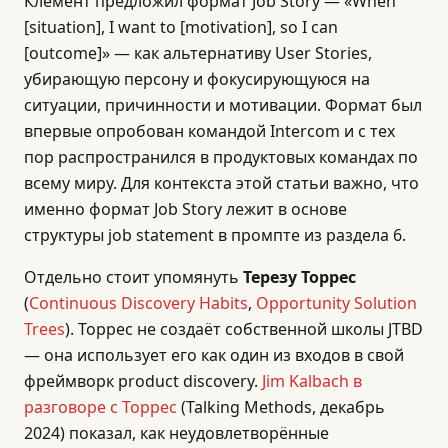
Клемент предложил формат Job Story — «When
[situation], I want to [motivation], so I can
[outcome]» — как альтернативу User Stories,
убирающую персону и фокусирующуюся на
ситуации, причинности и мотивации. Формат был
впервые опробован командой Intercom и с тех
пор распространился в продуктовых командах по
всему миру. Для контекста этой статьи важно, что
именно формат Job Story лежит в основе
структуры job statement в промпте из раздела 6.
Отдельно стоит упомянуть
Терезу Торрес
(
Continuous Discovery Habits
,
Opportunity Solution
Trees
). Торрес не создаёт собственной школы JTBD
— она использует его как один из входов в свой
фреймворк product discovery.
Jim Kalbach в
разговоре с Торрес
(Talking Methods, декабрь
2024) показал, как неудовлетворённые