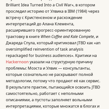
Brilliant Idea Turned Into a Civil War», в котором
проследил историю от Улвика в IBM (1984) через
встречу с Кристенсеном и расхождение
интерпретаций до Алана Клемента,
расширившего прогресс-ориентированную
трактовку в книге
When Coffee and Kale Compete
, и
Джареда Спула, который критиковал JTBD как «an
oversimplified reinvention of task analysis
repackaged for business audiences». Критики на
Hackernoon
указали на структурную причину
проблемы: Моэста и Улвик — консультанты,
которые сознательно не раскрывают полной
методологии, потому что продают её как сервис.
В результате практик, пытающийся освоить JTBD
самостоятельно, работает с неполными
описаниями, а пустоты заполняет вольными
интерпретациями, которые множатся в блогах и